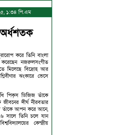
০২৫, ১:৩৪ পি.এম
 অর্ধশতক
ুরারোপ করে তিনি বাংলা
টি করেছেন নজরুলসংগীত
্টিতে মিলেছে বিদ্রোহ আর
্নিবীণার ঝংকারে ভেসে
াধি পিক্‌স ডিজিজ তাঁকে
ক জীবনের দীর্ঘ নীরবতার
েশ তাঁকে আপন করে আনে,
৭৬ সালে তিনি চলে যান
্ববিদ্যালয়ের কেন্দ্রীয়