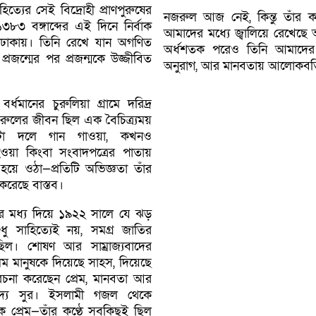
ত্যের সেই বিদ্রোহী প্রাণপুরুষের
নজরুল আজ নেই, কিন্তু তাঁর কলম
৩৮৩ বঙ্গাব্দের এই দিনে নির্বাক
আমাদের মধ্যে জ্বালিয়ে রেখেছে 
ঢাকায়। তিনি রেখে যান অগণিত
অর্ধশতক পরেও তিনি আমাদের প্
্রজন্মের পর প্রজন্মকে উজ্জীবিত
অনুরাগ, আর মানবতায় আলোকবর্
ধমানের চুরুলিয়া গ্রামে দরিদ্র
রুলের জীবন ছিল এক বৈচিত্র্যময়
টো দলে গান গাওয়া, কখনও
ওয়া কিংবা সংবাদপত্রের পাতায়
 হয়ে ওঠা—প্রতিটি অভিজ্ঞতা তাঁর
করেছে বাস্তব।
াশের মধ্য দিয়ে ১৯২২ সালে যে ঝড়
ুধু সাহিত্যেই নয়, সমগ্র জাতির
িল। শোষণ আর সাম্রাজ্যবাদের
কলম মানুষকে দিয়েছে সাহস, দিয়েছে
ি রচনা করেছেন প্রেম, মানবতা আর
নবদ্য সুর। ইসলামী গজল থেকে
থেকে প্রেম—তাঁর কণ্ঠে সবকিছুই ছিল