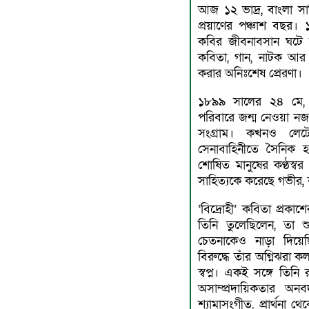
আজ ১২ ভাদ্র, বাংলা সাহি
প্রয়াণের পঞ্চাশ বছর। ১
কবির জীবনাবসান ঘটে 
কবিতা, গান, নাটক আর প
করার অনিঃশেষ প্রেরণা।
১৮৯৯ সালের ২৪ মে, বর্
পরিবারে জন্ম নেওয়া নজ
সংগ্রাম। কখনও লে
সেনাবাহিনীতে সৈনিক হ
শোষিত মানুষের কণ্ঠস্বর
সাহিত্যকে করেছে গভীর, 
‘বিদ্রোহী’ কবিতা প্রক
তিনি তুলেছিলেন, তা শ
চেতনাকেও নাড়া দিয়েছ
বিরুদ্ধে তাঁর অগ্নিঝরা 
স্বপ্ন। একই সঙ্গে তিন
অসাম্প্রদায়িকতার অ
শ্যামাসংগীত, প্রার্থনা 