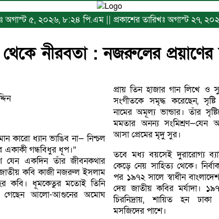
িখঃ অগাস্ট ৫, ২০২৬, ৮:২৪ পি.এম || প্রকাশের তারিখঃ অগাস্ট ২৭, ২
ণা থেকে নীরবতা : নজরুলের প্রয়াণের
প্রায় তিন হাজার গান লিখে ও স
্দিন
সংগীতকে সমৃদ্ধ করেছেন, সৃষ্
নামের অমূল্য ভান্ডার। তাঁর সৃষ
মমতার অনন্য সংমিশ্রণ—যেন অগ
আসা প্রেমের মৃদু সুর।
ান কারো ধ্যান ভাঙিব না— নিশ্চল
ব একাকী গন্ধবিধুর ধূপ।”
তবে মধ্য বয়সেই দুরারোগ্য ব্য
ণ যেন একদিন তাঁর জীবনকথার
কেড়ে নেয় সাহিত্য থেকে। নির্বা
ল। জাতীয় কবি কাজী নজরুল ইসলাম
পর ১৯৭২ সালে স্বাধীন বাংলাদ
োহের কবি। ধূমকেতুর মতোই তিনি
দেয় জাতীয় কবির মর্যাদা। ১৯
ে গেছেন আলো-আগুনের অমোঘ
চিরনিদ্রায়, শায়িত হন ঢাকা বিশ
মসজিদের পাশে।