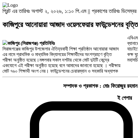
প্রিন্ট এর তারিখঃ অগাস্ট ২, ২০২৬, ১:১০ পি.এম || প্রকাশের তারিখঃ ডিসেম
কাজিপুরে আনোয়ারা আজাদ ওয়েলফেয়ার ফাউন্ডেশনের বৃত্তি পর
এবিএম 
কাজিপুর (সিরাজগঞ্জ) প্রতিনিধিঃ
ব্যানা
সিরাজগঞ্জের কাজিপুর উপজেলার ঐতিহ্যবাহী শিক্ষা প্রতিষ্ঠান আনোয়ারা আজাদ
যাচাইয়ের পাশাপাশি ভালো শিক্ষার্থীরা উপকৃত হয়। পরীক্ষা চলাকালিন বিভিন্ন
এর নামে প্রাথমিক ও মাধ্যমিক বিদ্যালয়ের শিক্ষার্থীদের অংশগ্রহণে বৃত্তি
কক্ষ ঘুরে দেখেন সংগঠনের পরিচালক মরিয়ম লাভলী, অধ্যক্ষ মারজিয়া বেগম ও
পরীক্ষা অনুষ্ঠিত হয়েছে।মঙ্গলবার সকাল দশটায় থেকে মোট দুইটি কেন্দ্রে
মহাসচ
একযোগে এই পরীক্ষা অনুষ্ঠিত হয়েছে বলে আমাদের জানানো হয়েছে । পরীক্ষায়
মোট ৭৬০ শিক্ষাথী অংশ নেয়। ফাউন্ডেশনের চেয়ারম্যান ও সহকারি অধ্যাপক
সম্পাদক ও প্রকাশক :
মোঃ ফিরোজুর রহমান
ই পেপার