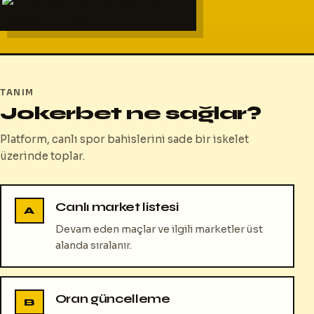
TANIM
Jokerbet ne sağlar?
Platform, canlı spor bahislerini sade bir iskelet
üzerinde toplar.
Canlı market listesi
A
Devam eden maçlar ve ilgili marketler üst
alanda sıralanır.
Oran güncelleme
B