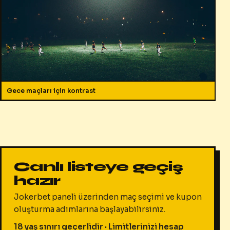
Gece maçları için kontrast
Canlı listeye geçiş
hazır
Jokerbet paneli üzerinden maç seçimi ve kupon
oluşturma adımlarına başlayabilirsiniz.
18 yaş sınırı geçerlidir · Limitlerinizi hesap