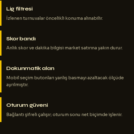
Lig filtresi
İzlenen turnuvalar öncelikli konuma alınabilir.
Skor bandı
Anlık skor ve dakika bilgisi market satırına yakın durur.
Dokunmatik alan
Mobil seçim butonları yanlış basmayı azaltacak ölçüde
ayrılmıştır.
Oturum güveni
Bağlantı şifreli çalışır; oturum sonu net biçimde işlenir.