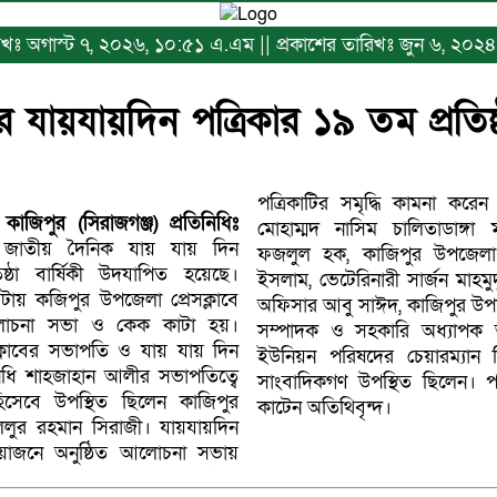
ারিখঃ অগাস্ট ৭, ২০২৬, ১০:৫১ এ.এম || প্রকাশের তারিখঃ জুন ৬, ২০২
ে যায়যায়দিন পত্রিকার ১৯ তম প্রতিষ্ঠা
পত্রিকাটির সমৃদ্ধি কামনা করেন প
কাজিপুর (সিরাজগঞ্জ) প্রতিনিধিঃ
মোহাম্মদ নাসিম চালিতাডাঙ্গা
রে জাতীয় দৈনিক যায় যায় দিন
ফজলুল হক, কাজিপুর উপজেলা
ষ্ঠা বার্ষিকী উদযাপিত হয়েছে।
ইসলাম, ভেটেরিনারী সার্জন মাহমুদ
টায় কজিপুর উপজেলা প্রেসক্লাবে
অফিসার আবু সাঈদ, কাজিপুর উপজে
োচনা সভা ও কেক কাটা হয়।
সম্পাদক ও সহকারি অধ্যাপক 
ক্লাবের সভাপতি ও যায় যায় দিন
ইউনিয়ন পরিষদের চেয়ারম্যান গি
িনিধি শাহজাহান আলীর সভাপতিত্বে
সাংবাদিকগণ উপস্থিত ছিলেন। পরে
িসেবে উপস্থিত ছিলেন কাজিপুর
কাটেন অতিথিবৃন্দ।
িলুর রহমান সিরাজী। যায়যায়দিন
োজনে অনুষ্ঠিত আলোচনা সভায়