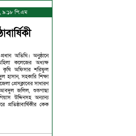
৪, ৯:১৮ পি.এম
বার্ষিকী
্রধান অতিথি। অনুুষ্ঠানে
 মহিলা কলেজের অধ্যক্ষ
 কৃষি অফিসার শরিফুল
ুল হাসান, সহকারি শিক্ষা
লা প্রেসক্লাবের সাধারণ
আবদুল জলিল, শুভগাছা
য়াস উদ্দিনসহ অন্যান্য
 প্রতিষ্ঠাবার্ষিকীর কেক