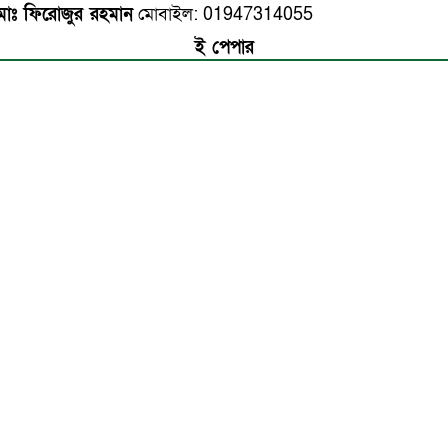
োঃ ফিরোজুর রহমান
মোবাইল: 01947314055
ই পেপার