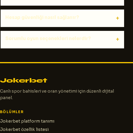
Hesap güvenliği nasıl sağlanır?
Sorumlu oyun seçenekleri nelerdir?
Jokerbet
Canlı spor bahisleri ve oran yönetimi için düzenli dijital
panel.
BÖLÜMLER
Jokerbet platform tanımı
Jokerbet özellik listesi