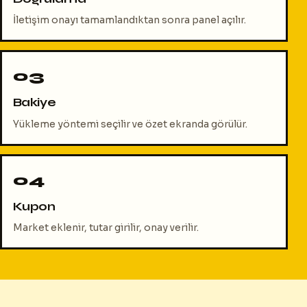
İletişim onayı tamamlandıktan sonra panel açılır.
Bakiye
Yükleme yöntemi seçilir ve özet ekranda görülür.
Kupon
Market eklenir, tutar girilir, onay verilir.