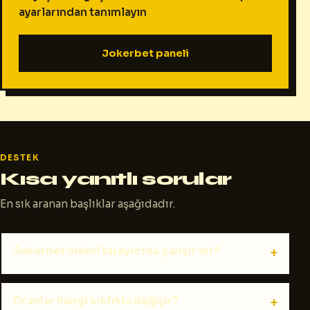
ayarlarından tanımlayın
Jokerbet paneli
DESTEK
Kısa yanıtlı sorular
En sık aranan başlıklar aşağıdadır.
Jokerbet mobil tarayıcıda çalışır mı?
Oranlar hangi sıklıkla değişir?