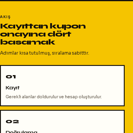
AKIŞ
Kayıttan kupon
onayına dört
basamak
Adımlar kısa tutulmuş, sıralama sabittir.
Kayıt
Gerekli alanlar doldurulur ve hesap oluşturulur.
Doğrulama