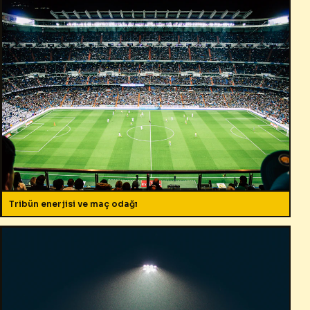
Tribün enerjisi ve maç odağı