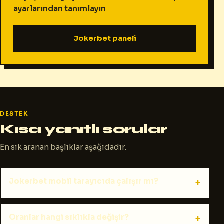
ayarlarından tanımlayın
Jokerbet paneli
DESTEK
Kısa yanıtlı sorular
En sık aranan başlıklar aşağıdadır.
Jokerbet mobil tarayıcıda çalışır mı?
Oranlar hangi sıklıkla değişir?