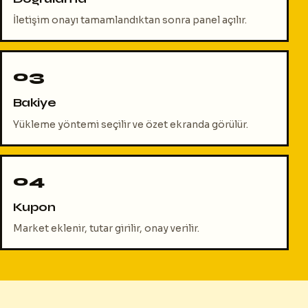
İletişim onayı tamamlandıktan sonra panel açılır.
Bakiye
Yükleme yöntemi seçilir ve özet ekranda görülür.
Kupon
Market eklenir, tutar girilir, onay verilir.