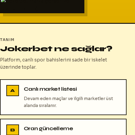
TANIM
Jokerbet ne sağlar?
Platform, canlı spor bahislerini sade bir iskelet
üzerinde toplar.
Canlı market listesi
A
Devam eden maçlar ve ilgili marketler üst
alanda sıralanır.
Oran güncelleme
B