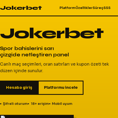
Jokerbet
Platform
Özellikler
Süreç
SSS
Jokerbet
Spor bahislerini sarı
çizgide netleştiren panel
Canlı maç seçimleri, oran satırları ve kupon özeti tek
düzen içinde sunulur.
Hesaba giriş
Platformu incele
Şifreli oturum
18+ erişim
Mobil uyum