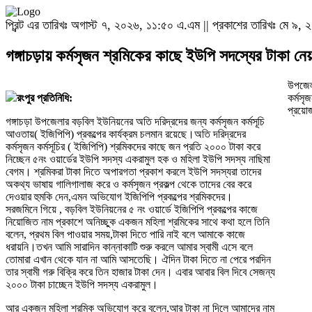
প্রিন্ট এর তারিখঃ অগাস্ট ৭, ২০২৬, ১১:৫০ এ.এম || প্রকাশের তারিখঃ মে ৯,
গঙ্গাচড়ায় কর্মসৃজন শ্রমিকের কাছে ইউপি সদস্যের টাকা
উপজেলা
রংপুর প্রতিনিধি:
কর্মসৃ
প্রয়োজ
গঙ্গাচড়া উপজেলার বড়বিল ইউনিয়নের অতি দরিদ্রদের জন্য কর্মসৃজন কর্মসূচি
আওতায়( ইজিপিপি) প্রকল্পের কার্যক্রম চলমান রয়েছে।অতি দরিদ্রদের
কর্মসৃজন কর্মসূচির ( ইজিপিপি) শ্রমিকদের কাছে জন প্রতি ২০০০ টাকা করে
নিচ্ছেন ৫নং ওয়ার্ডের ইউপি সদস্য একরামুল হক ও মহিলা ইউপি সদস্য নাছিমা
বেগম। শ্রমিকরা টাকা দিতে অপারগতা প্রকাশ করলে ইউপি সদস্যরা তাদের
অকথ্য ভাষায় গালিগালাজ করে ও কর্মসৃজন প্রকল্প থেকে তাদের বের করে
দেওয়ার হুমকি দেন,এমন অভিযোগ ইজিপিপি প্রকল্পের শ্রমিকদের।
সরজমিনে গিয়ে , বড়বিল ইউনিয়নের ৫ নং ওয়ার্ডে ইজিপিপি প্রকল্পের কাজে
নিয়োজিত নাম প্রকাশে অনিচ্ছুক একজন মহিলা শ্রমিকের সাথে কথা হলে তিনি
বলেন, প্রথম বিল পাওয়ার সময়,টাকা দিতে পারি নাই বলে আমাকে কাজে
ধরায়নি।তখন আমি সারাদিন কান্নাকাটি শুরু করলে আমার স্বামী এসে বলে
তোমারা এখান থেকে যান না আমি আসতেছি। ঐদিন টাকা দিতে না পেরে পরদিন
তার স্বামী গরু বিক্রি করে তিন হাজার টাকা দেন। এবার আবার বিল দিবে সেজন্য
২০০০ টাকা চাচ্ছেন ইউপি সদস্য একরামুল।
আর একজন মহিলা শ্রমিক অভিযোগ করে বলেন,আর টাকা না দিলে আমাদের নাম