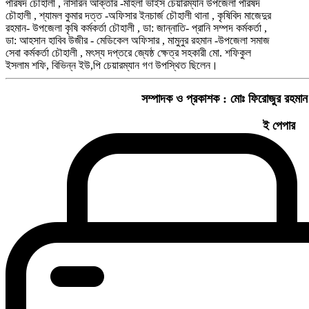
পরিষদ চৌহালী , নাসরিন আক্তার -মহিলা ভাইস চেয়ারম্যান উপজেলা পরিষদ
চৌহালী , শ্যামল কুমার দত্ত -অফিসার ইনচার্জ চৌহালী থানা , কৃষিবিদ মাজেদুর
রহমান- উপজেলা কৃষি কর্মকর্তা চৌহালী , ডা: জান্নাতি- প্রানি সম্পদ কর্মকর্তা ,
ডা: আহসান হাবিব উজীর - মেডিকেল অফিসার , মামুনুর রহমান -উপজেলা সমাজ
সেবা কর্মকর্তা চৌহালী , মৎস্য দপ্তরে জ্যেষ্ঠ ক্ষেত্র সহকারী মো. শফিকুল
ইসলাম শফি, বিভিন্ন ইউ,পি চেয়ারম্যান গণ উপস্থিত ছিলেন।
সম্পাদক ও প্রকাশক :
মোঃ ফিরোজুর রহমান
ই পেপার