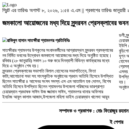
প্রিন্ট এর তারিখঃ অগাস্ট ৮, ২০২৬, ১:৫৪ এ.এম || প্রকাশের তারিখঃ জানুয়া
জমকালো আয়োজনের মধ্য দিয়ে সুন্দরবন প্রেসক্লাবের ভবন
ডলী,সু
রাকিবুল হাসান সাতক্ষীরা শ্যামনগর প্রতিনিধিঃ
চেয়ারম
ইউপি চ
সাতক্ষীরার শ্যামনগর উপকূলের সংবাদকর্মীদের আশ্রায়স্থল সুন্দরবন প্রসক্লাবের
বুড়িগো
নব নির্মিত ভবনের উদ্বোধন জমকালো আয়োজনের মধ্য দিয়ে অনুষ্ঠিত হয়েছে।
যুগ্ন 
রবিবার (২৮ জানুয়ারি) সকাল ১০ শুরু করে দিনব্যাপী বিভিন্ন কার্যক্রমের মধ্যে
হোসেন,
দিয়ে এ অনুষ্ঠান শেষ হয়।
প্রেসক
সুন্দরবন প্রেসক্লাবের সভাপতি বিলাল হোসেনের সভাপতিত্বে, ফিতা
এসময় স
কাটা,আলোচানা সভা সহ সাংস্কৃতিক অনুষ্ঠানের প্রধান অতিথি হিসেবে উপস্থিত
উপস্তি
ছিলেন সাতক্ষীরা ৪ আসেনর সংসদ সদস্য এস এম আতাউল হক দোলন, বিশেষ
হয়।
অতিথি হিসেবে উপস্থিত ছিলেন শ্যামনগর উপজেলা পরিষদের ভারপ্রাপ্ত
অনুষ্ঠ
চেয়ারম্যান প্রভাষক সাঈদ উজ জ্জামান সাঈদ, শ্যামনগর থানার অফিসার
ইনর্চাজ আবুল কালাম আজাদ,উপজেলা মহিলা ভাইস চেয়ারম্যান খালেদা আয়ুব
সম্পাদক ও প্রকাশক :
মোঃ ফিরোজুর রহমান
ই পেপার