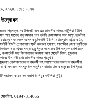
রী ২৯, ২০২৪, ৮:৪১ এ.এম
 উদ্বোধন
ন্দরবন প্রেসক্লাবের উপদেষ্টা এস এম জাহাঙ্গীর আলম,আটুলিয়া ইউপি
্যান আবু সালেহ বাবু,রমজান নগর ইউপি চেয়ারম্যান আল মামুন,ভুরুলিয়া
েয়ারম্যান জাফরুল আলম বাবু,কৈখালী ইউপি চেয়ারম্যান আব্দুর রহিম,
য়ালীনী ইউপি চেয়ারম্যান হাজী নজরুল ইসলাম, সাতক্ষীরা জেলা ষুবলীগের
আহবায়ক স ম আব্দুর সাত্তার,মুন্সিগন্জ কলেজের উপ অধ্যক্ষ মোশাররফ
 নওয়াবেঁকী মহা বিদ্যালয়ের অধ্যক্ষ আল মেহেদী লিটন, সুন্দরবন
্লাবের উপদেষ্টা মোঃ জাহাঙ্গীর আলম প্রমুখ।
ুন্দরবন প্রেসক্লাবের সংবাদকর্মী সহ শ্যামনগরের সকাল সংবাদকর্মীরা
ত ছিলেন এবং সাংস্কৃতিক অনুষ্ঠানে হাজার হাজার মানুষের উপস্তিত
ানটি সঞ্চালনা করেন সহ সভাপতি পিযুষ বাউলিয়া পিন্টু।
মোবাইল: 01947314055