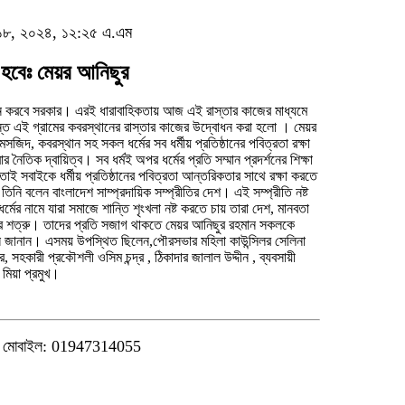
ারী ১৮, ২০২৪, ১২:২৫ এ.এম
 হবেঃ মেয়র আনিছুর
ন করবে সরকার। এরই ধারাবাহিকতায় আজ এই রাস্তার কাজের মাধ্যমে
ন্ত এই গ্রামের কবরস্থানের রাস্তার কাজের উদ্বোধন করা হলো । মেয়র
মসজিদ, কবরস্থান সহ সকল ধর্মের সব ধর্মীয় প্রতিষ্ঠানের পবিত্রতা রক্ষা
র নৈতিক দ্বায়িত্ব। সব ধর্মই অপর ধর্মের প্রতি সম্মান প্রদর্শনের শিক্ষা
াই সবাইকে ধর্মীয় প্রতিষ্ঠানের পবিত্রতা আন্তরিকতার সাথে রক্ষা করতে
তিনি বলেন বাংলাদেশ সাম্প্রদায়িক সম্প্রীতির দেশ। এই সম্প্রীতি নষ্ট
র্মের নামে যারা সমাজে শান্তি শৃংখলা নষ্ট করতে চায় তারা দেশ, মানবতা
ের শত্রু। তাদের প্রতি সজাগ থাকতে মেয়র আনিছুর রহমান সকলকে
 জানান। এসময় উপস্থিত ছিলেন,পৌরসভার মহিলা কাউন্সিলর সেলিনা
 সহকারী প্রকৌশলী ওসিম চন্দ্র , ঠিকাদার জালাল উদ্দীন , ব্যবসায়ী
 মিয়া প্রমুখ।
মোবাইল: 01947314055