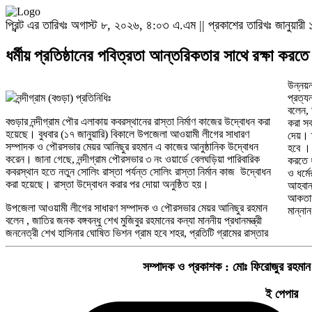
প্রিন্ট এর তারিখঃ অগাস্ট ৮, ২০২৬, ৪:০৩ এ.এম || প্রকাশের তারিখঃ জানুয়
ধর্মীয় প্রতিষ্ঠানের পবিত্রতা আন্তরিকতার সাথে রক্ষা করতে
উন্নয়
নন্দীগ্রাম (বগুড়া) প্রতিনিধিঃ
প্রত্য
বলেন, 
বগুড়ার নন্দীগ্রাম পৌর এলাকায় কবরস্থানের রাস্তা নির্মাণ কাজের উদ্বোধন করা
করা সবা
হয়েছে। বুধবার (১৭ জানুয়ারি) বিকালে উপজেলা আওয়ামী লীগের সাধারণ
দেয়। ত
সম্পাদক ও পৌরসভার মেয়র আনিছুর রহমান এ কাজের আনুষ্ঠানিক উদ্বোধন
হবে । 
করেন। জানা গেছে, নন্দীগ্রাম পৌরসভার ৩ নং ওয়ার্ডে বেলঘড়িয়া পারিবারিক
করতে ধ
কবরস্থান হতে নতুন সোলিং রাস্তা পর্যন্ত সোলিং রাস্তা নির্মান কাজ উদ্বোধন
ও ধর্ম
করা হয়েছে। রাস্তা উদ্বোধন করার পর দোয়া অনুষ্ঠিত হয়।
আহবান
আকতার,
উপজেলা আওয়ামী লীগের সাধারণ সম্পাদক ও পৌরসভার মেয়র আনিছুর রহমান
মান্নান
বলেন , জাতির জনক বঙ্গবন্ধু শেখ মুজিবুর রহমানের কন্যা মাননীয় প্রধানমন্ত্রী
জননেত্রী শেখ হাসিনার ঘোষিত ভিশন গ্রাম হবে শহর, প্রতিটি গ্রামের রাস্তার
সম্পাদক ও প্রকাশক :
মোঃ ফিরোজুর রহমান
ই পেপার