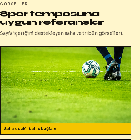
GÖRSELLER
Spor temposuna
uygun referanslar
Sayfa içeriğini destekleyen saha ve tribün görselleri.
Saha odaklı bahis bağlamı