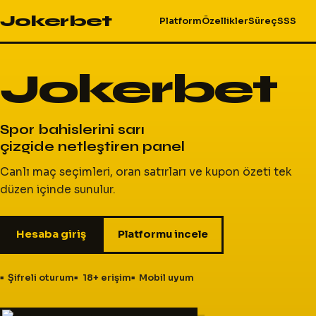
Jokerbet
Platform
Özellikler
Süreç
SSS
Jokerbet
Spor bahislerini sarı
çizgide netleştiren panel
Canlı maç seçimleri, oran satırları ve kupon özeti tek
düzen içinde sunulur.
Hesaba giriş
Platformu incele
Şifreli oturum
18+ erişim
Mobil uyum