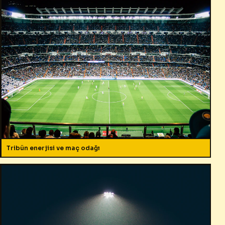
Tribün enerjisi ve maç odağı