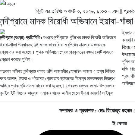
প্রিন্ট এর তারিখঃ অগাস্ট ৩, ২০২৬, ৯:৩৩ এ.এম || প্রকা
নন্দীগ্রামে মাদক বিরোধী অভিযানে ইয়াবা-গাঁজ
ইসলাম ভ
নন্দীগ্রাম (বগুড়া) প্রতিনিধি :
বগুড়ার নন্দীগ্রামে পুলিশের মাদক বিরোধী অভিযানে
কারবারি
ইয়াবা-গাঁজা উদ্ধারসহ দুই মাদক কারবারি ও মারপিটের মামলায় একজনকে
বিরোধে 
গ্রেফতার করা হয়েছে। পৃথক অভিযানে গ্রেফতারকৃতদের বগুড়া কোর্ট হাজতে
উপজেলার
প্রেরণ করেছে পুলিশ।
পুলিশ জ
দক্ষিণপ
গতকাল শনিবার নন্দীগ্রাম থানার ওসি আজমগীর হোসাইন আজম এ তথ্য নিশ্চিত
গ্রাম গা
করে জানান, ইয়াবা ও গাঁজাসহ গ্রেফতার দুইজনের বিরুদ্ধে মাদকদ্রব্য নিয়ন্ত্রণ
অভিযানে
আইনে পৃথক দুটি মামলা দায়ের করা হয়েছে। গ্রেফতারকৃতরা হলো- উপজেলার
বুড়ইল ইউনিয়নের কামুল্যা এলাকার খয়বর আলীর ছেলে ইয়াবা কারবারি সাইফুল
সম্পাদক ও প্রকাশক :
মোঃ ফিরোজুর রহমান
ম
ই পেপার