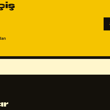
çiş
ndan
ar