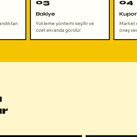
Bakiye
Kupo
andıktan
Yükleme yöntemi seçilir ve
Market ek
özet ekranda görülür.
onay veri
a
r