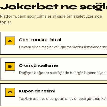
Jokerbet ne sağl
Platform, canlı spor bahislerini sade bir iskelet üzerinde
toplar.
Canlı market listesi
A
Devam eden maçlar ve ilgili marketler üst alanda sıra
Oran güncelleme
B
Değişen değerler satır içinde belirgin biçimde yenil
Kupon denetimi
C
Toplam oran ve olası getiri onay öncesi görünür kalı