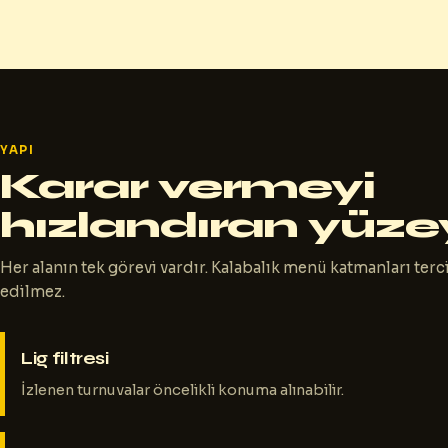
YAPI
Karar vermeyi
hızlandıran yüze
Her alanın tek görevi vardır. Kalabalık menü katmanları terc
edilmez.
Lig filtresi
İzlenen turnuvalar öncelikli konuma alınabilir.