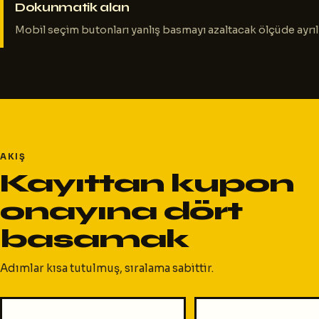
Dokunmatik alan
Mobil seçim butonları yanlış basmayı azaltacak ölçüde ayrıl
AKIŞ
Kayıttan kupon
onayına dört
basamak
Adımlar kısa tutulmuş, sıralama sabittir.