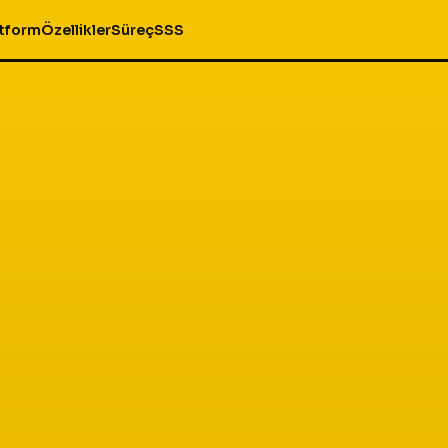
atform
Özellikler
Süreç
SSS