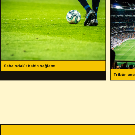
Saha odaklı bahis bağlamı
Tribün ene