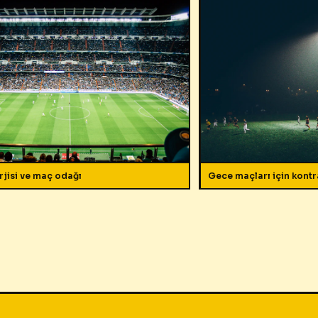
rjisi ve maç odağı
Gece maçları için kontr