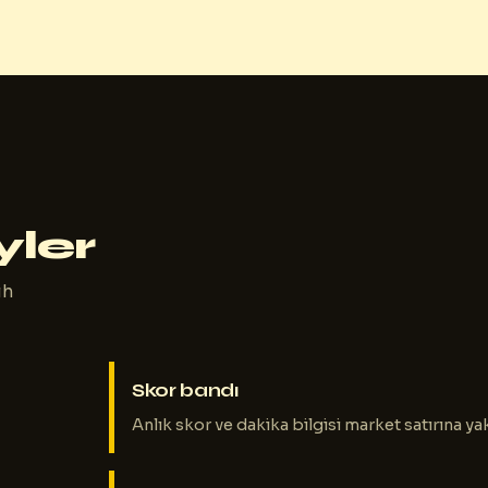
yler
ih
Skor bandı
Anlık skor ve dakika bilgisi market satırına ya