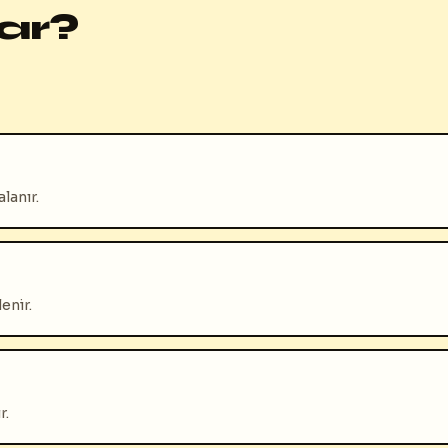
ar?
lanır.
enir.
r.