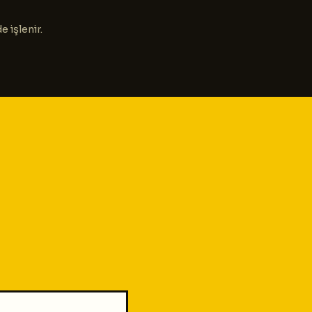
e işlenir.