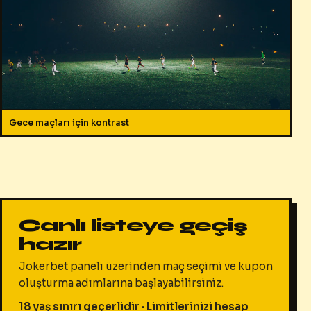
Gece maçları için kontrast
Canlı listeye geçiş
hazır
Jokerbet paneli üzerinden maç seçimi ve kupon
oluşturma adımlarına başlayabilirsiniz.
18 yaş sınırı geçerlidir · Limitlerinizi hesap