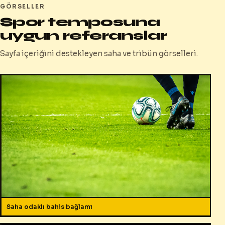
GÖRSELLER
Spor temposuna
uygun referanslar
Sayfa içeriğini destekleyen saha ve tribün görselleri.
Saha odaklı bahis bağlamı