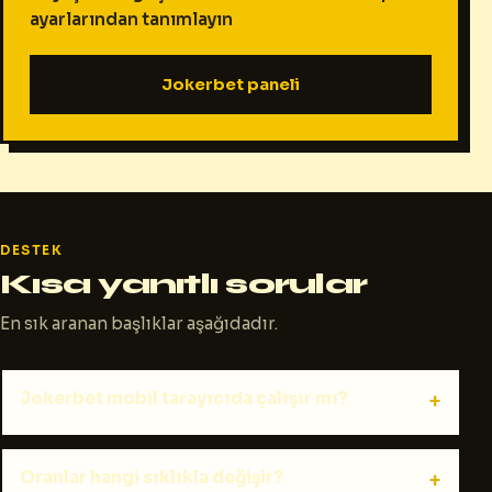
ayarlarından tanımlayın
Jokerbet paneli
DESTEK
Kısa yanıtlı sorular
En sık aranan başlıklar aşağıdadır.
Jokerbet mobil tarayıcıda çalışır mı?
Oranlar hangi sıklıkla değişir?