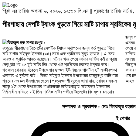
প্রিন্ট এর তারিখঃ অগাস্ট ৬, ২০২৬, ১২:৩০ পি.এম || প্রকাশের তারিখঃ মার্চ 
পীরগাছায় সেপটি ট্যাংক খুড়তে গিয়ে মাটি চাপায় শ্রমিকের
জন্য গ
রিয়াজুল হক সাগর,রংপুর :
এসময়
রংপুরের পীরগাছায় টয়লেটের সেপটিক ট্যাংক স্থাপনের জন্য গর্ত খুড়তে গিয়ে
পেয়ে রংপুর ও পীরগাছা ফায়ার সার্ভিসের দুইটি টিম দেড় ঘন্টা উদ্ধার তৎপরতা
মাটি চাপায় সাইফুল ইসলাম (৩৫) নামে এক শ্রমিকের মৃত্যু হয়েছে। এ সময়
চালিয়ে ১৫ ফুট মাটির নিচ থেকে সাইফুল ইসলামকে মৃত অবস্থায় উদ্ধার করে।
আরও ২ শ্রমিক আহত হয়েছেন। ঘটনার খবর পেয়ে ফায়ার সার্ভিস কর্মীরা প্রায়
এসময় পীরগাছা থানা পুলিশ তাদের সহায়তা করেন।ফায়ার সার্ভিস ও সিভিল
দেড় ঘন্টা পর ১৫ ফুট মাটির নিচ থেকে ওই শ্রমিকের মরদেহ উদ্ধার করে।
ডিফেন্স রংপুরের উপ—পরিচালক বাদশা মাসউদ আলম বলেন, খবর পেয়ে আমরা
গতকাল রোববার বিকেলে উপজেলার ছাওলা ইউনিয়নের পাওটানাহাট মাস্টারপাড়া
ফায়ার সার্ভিসের দুইটি টিম ঘটনাস্থলে উদ্ধার তৎপরতা চালাই। প্রায় দেড় ঘন্টা
এলাকায় এ দূর্ঘটনা ঘটে। নিহত সাইফুল ইসলাম উপজেলার তাম্বুলপুর কানিপাড়া
ধরে চলা এ উদ্ধার অভিযানে একজনকে মৃত অবস্থায় উদ্ধার করা হয় এবং অপর
গ্রামের নজরুল ইসলামের ছেলে।প্রত্যক্ষদর্শী সূত্রে জানা যায়, রোববার সকাল
আহত দ
সাড়ে ৯টা থেকে উপজেলার পাওটানাহাট মাস্টারপাড়ায় সাইয়েদুল ইসলামের
নির্মানাধীন বাড়িতে ওই তিন শ্রমিক মাটির গভীরে টয়লেটের রিং স্লাব বসানোর
সম্পাদক ও প্রকাশক :
মোঃ ফিরোজুর রহমান
ই পেপার