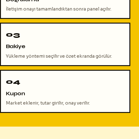
İletişim onayı tamamlandıktan sonra panel açılır.
Bakiye
Yükleme yöntemi seçilir ve özet ekranda görülür.
Kupon
Market eklenir, tutar girilir, onay verilir.