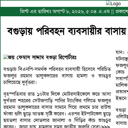
প্রিন্ট এর তারিখঃ অগাস্ট ৮, ২০২৬, ৫:০৪ এ.এম || প্রক
বগুড়ায় পরিবহন ব্যবসায়ীর বাসায় 
যান। 
জয় ফেমাস সাদ্দাম বগুড়া রিপোর্টারঃ
ঘটনাস্
ফজলুর
বগুড়ায় বিএনপি-সমর্থক পরিবহন ব্যবসায়ী হিসেবে পরিচিত
কোচ 
ফজলুর রহমান তালুকদারের বাসায় হামলা ও ভাঙচুর
সভাপত
চালিয়েছে দুর্বৃত্তরা।
মালি
প্রভা
বৃহস্পতিবার রাত ১০টার দিকে মোটরসাইকেলে করে আসা
ইন্ধনে
দুর্বত্তরা শহরের সেউজগাড়ি পানির ট্যাংকির গলিতে ফজলুর
রহমান তালুকদারের বাসার সামনে গিয়ে প্রথমে চার রাউন্ড
বগুড়া
ফাঁকা গুলি ছুড়ে আতঙ্ক সৃষ্টি করেন। এরপর ইটপাটকেল ছুড়ে
ওলিউল
ছয়তলা বাসার দোতলার জানালা ও সিঁড়ির কাঁচ ভাঙচুর
বাসায়
করেন। জানা যায়, হামলার সময় জাতীয় জরুরি সেবা-৯৯৯,