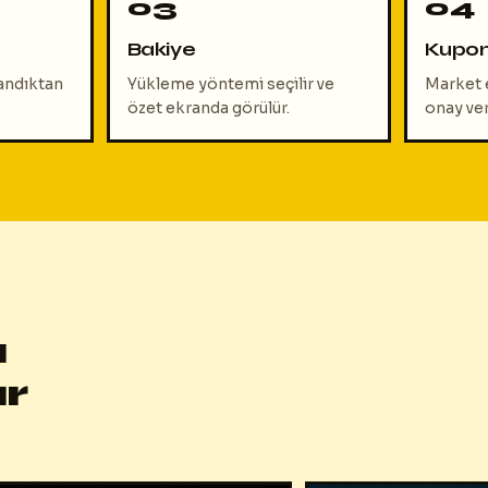
Bakiye
Kupo
andıktan
Yükleme yöntemi seçilir ve
Market ek
özet ekranda görülür.
onay veri
a
r