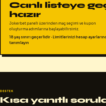
Canlı listeye ge
hazır
Jokerbet paneli üzerinden maç seçimi ve kupon
oluşturma adımlarına başlayabilirsiniz.
18 yaş sınırı geçerlidir · Limitlerinizi hesap ayarları
tanımlayın
DESTEK
Kısa yanıtlı sorul