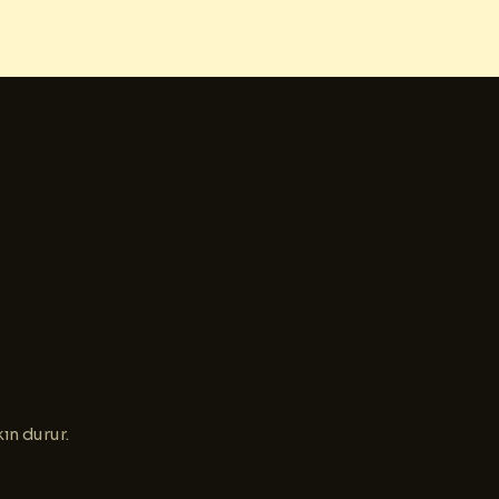
kın durur.