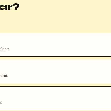
ar?
lanır.
enir.
r.