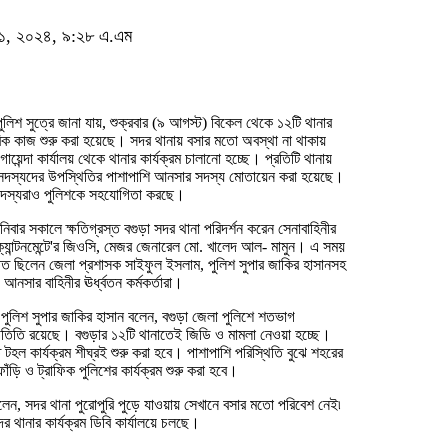
ট ১১, ২০২৪, ৯:২৮ এ.এম
ুলিশ সুত্রে জানা যায়, শুক্রবার (৯ আগস্ট) বিকেল থেকে ১২টি থানার
িক কাজ শুরু করা হয়েছে। সদর থানায় বসার মতো অবস্থা না থাকায়
োয়েন্দা কার্যালয় থেকে থানার কার্যক্রম চালানো হচ্ছে। প্রতিটি থানায়
 সদস্যদের উপস্থিতির পাশাপাশি আনসার সদস্য মোতায়েন করা হয়েছে।
সদস্যরাও পুলিশকে সহযোগিতা করছে।
বার সকালে ক্ষতিগ্রস্ত বগুড়া সদর থানা পরিদর্শন করেন সেনাবাহিনীর
ক্যান্টনমেন্টে'র জিওসি, মেজর জেনারেল মো. খালেদ আল- মামুন। এ সময়
ত ছিলেন জেলা প্রশাসক সাইফুল ইসলাম, পুলিশ সুপার জাকির হাসানসহ
ও ‍আনসার বাহিনীর ঊর্ধ্বতন কর্মকর্তারা।
 পুলিশ সুপার জাকির হাসান বলেন, বগুড়া জেলা পুলিশে শতভাগ
তিতি রয়েছে। বগুড়ার ১২টি থানাতেই জিডি ও মামলা নেওয়া হচ্ছে।
 টহল কার্যক্রম শীঘ্রই শুরু করা হবে। পাশাপাশি পরিস্থিতি বুঝে শহরের
ফাঁড়ি ও ট্রাফিক পুলিশের কার্যক্রম শুরু করা হবে।
লেন, সদর থানা পুরোপুরি পুড়ে যাওয়ায় সেখানে বসার মতো পরিবেশ নেই৷
র থানার কার্যক্রম ডিবি কার্যালয়ে চলছে।