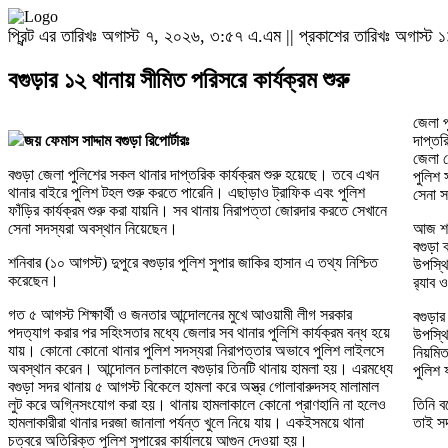
প্রিন্ট এর তারিখঃ অগাস্ট ৭, ২০২৬, ৩:৫৭ এ.এম || প্রকাশের তারিখঃ অগাস্
বগুড়ার ১২ থানায় সীমিত পরিসরে কার্যক্রম শুরু
জেলা প
জয় ফেমাস সাদ্দাম বগুড়া রিপোর্টারঃ
দাপ্তর
জেলা গ
বগুড়া জেলা পুলিশের সকল থানার দাপ্তরিক কার্যক্রম শুরু হয়েছে। তবে এখন
পুলিশ
থানার বাইরে পুলিশ টহল শুরু করতে পারেনি। এছাড়াও ট্রাফিক এবং পুলিশ
সেনা 
ফাঁড়ির কার্যক্রম শুরু করা যায়নি। সব থানায় নিরাপত্তা জোরদার করতে সেখানে
সেনা সদস্যরা অবস্থান নিয়েছেন।
আজ শনি
বগুড়া 
শনিবার (১০ আগস্ট) দুপুরে বগুড়ার পুলিশ সুপার জাকির হাসান এ তথ্য নিশ্চিত
উপস্থি
করেছেন।
র‌্যাব 
গত ৫ আগস্ট শিক্ষার্থী ও জনতার আন্দোলনের মুখে আওয়ামী লীগ সরকার
বগুড়ার
পদত্যাগ করার পর সহিংসতার মধ্যে জেলার সব থানার পুলিশি কার্যক্রম বন্ধ হয়ে
উপস্থি
যায়। কোনো কোনো থানার পুলিশ সদস্যরা নিরাপত্তার অভাবে পুলিশ লাইলসে
নিয়মিত
অবস্থান করেন। আন্দোলন চলাকালে বগুড়ার তিনটি থানায় হামলা হয়। এরমধ্যে
পুলিশ 
বগুড়া সদর থানায় ৫ আগস্ট বিকেলে হামলা করে অস্ত্র গোলাবারুদসহ মালামাল
লুট করে অগ্নিসংযোগ করা হয়। থানায় হামলাকালে কোনো প্রাণহানি না হলেও
তিনি ব
হামলাকারীরা থানার দরজা জানালা পর্যন্ত খুলে নিয়ে যায়। একইসময়ে থানা
তাই সদ
চত্বরে অতিরিক্ত পুলিশ সুপারের কার্যালয়ে আগুন দেওয়া হয়।