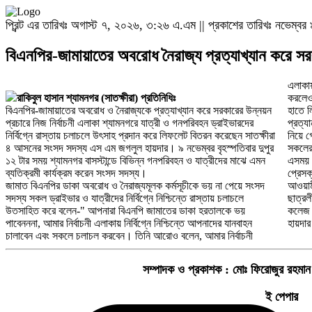
প্রিন্ট এর তারিখঃ অগাস্ট ৭, ২০২৬, ৩:২৬ এ.এম || প্রকাশের তারিখঃ নভেম্
বিএনপির-জামায়াতের অবরোধ নৈরাজ্য প্রত্যাখ্যান করে স
এলাকা
রাকিবুল হাসান শ্যামনগর (সাতক্ষীরা) প্রতিনিধিঃ
করলেও 
বিএনপির-জামায়াতের অবরোধ ও নৈরাজ্যকে প্রত্যাখ্যান করে সরকারের উন্নয়ন
হাতে ল
প্রচারে নিজ নির্বাচনী এলাকা শ্যামনগরে যাত্রী ও গনপরিবহন ড্রাইভারদের
প্রত্য
নির্বিগ্নে রাস্তায় চলাচলে উৎসাহ প্রদান করে লিফলেট বিতরন করেছেন সাতক্ষীরা
নিয়ে 
৪ আসনের সংসদ সদস্য এস এম জগলুল হায়দার। ৯ নভেম্বর বৃহস্পতিবার দুপুর
সকলের
১২ টার সময় শ্যামনগর বাসস্টান্ডে বিভিন্ন গনপরিবহন ও যাত্রীদের মাঝে এমন
এসময় 
ব্যতিক্রমী কার্যক্রম করেন সংসদ সদস্য।
প্রেস
জামাত বিএনপির ডাকা অবরোধ ও নৈরাজ্যমূলক কর্মসূচীকে ভয় না পেয়ে সংসদ
আওয়ামী
সদস্য সকল ড্রাইভার ও যাত্রীদের নির্বিগ্নে নিশ্চিন্তে রাস্তায় চলাচলে
ছাত্রল
উতসাহিত করে বলেন-" আপনারা বিএনপি জামাতের ডাকা হরতালকে ভয়
কলেজ ছ
পাবেনননা, আমার নির্বাচনী এলাকায় নির্বিগ্নে নিশ্চিন্তে আপনাদের যানবাহন
হায়দার
চালাবেন এবং সকলে চলাচল করবেন। তিনি আরোও বলেন, আমার নির্বাচনী
সম্পাদক ও প্রকাশক :
মোঃ ফিরোজুর রহমান
ই পেপার