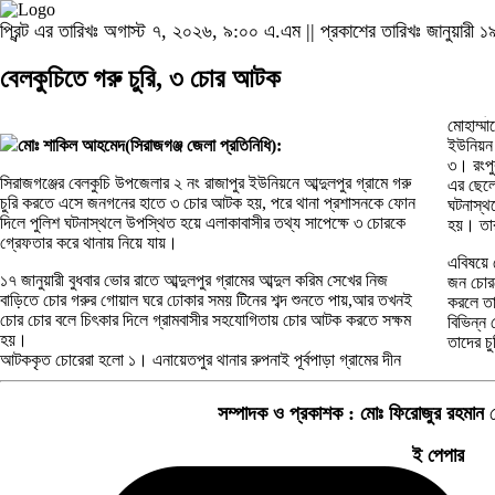
প্রিন্ট এর তারিখঃ অগাস্ট ৭, ২০২৬, ৯:০০ এ.এম || প্রকাশের তারিখঃ জানুয়ার
বেলকুচিতে গরু চুরি, ৩ চোর আটক
মোহাম্ম
মোঃ শাকিল আহমেদ(সিরাজগঞ্জ জেলা প্রতিনিধি):
ইউনিয়ন 
৩। রংপু
সিরাজগঞ্জের বেলকুচি উপজেলার ২ নং রাজাপুর ইউনিয়নে আব্দুলপুর গ্রামে গরু
এর ছেল
চুরি করতে এসে জনগনের হাতে ৩ চোর আটক হয়, পরে থানা প্রশাসনকে ফোন
ঘটনাস্থ
দিলে পুলিশ ঘটনাস্থলে উপস্থিত হয়ে এলাকাবাসীর তথ্য সাপেক্ষে ৩ চোরকে
হয়। তার
গ্রেফতার করে থানায় নিয়ে যায়।
এবিষয়ে 
১৭ জানুয়ারী বুধবার ভোর রাতে আব্দুলপুর গ্রামের আব্দুল করিম সেখের নিজ
জন চোরক
বাড়িতে চোর গরুর গোয়াল ঘরে ঢোকার সময় টিনের শব্দ শুনতে পায়,আর তখনই
করলে তার
চোর চোর বলে চিৎকার দিলে গ্রামবাসীর সহযোগিতায় চোর আটক করতে সক্ষম
বিভিন্ন
হয়।
তাদের চ
আটককৃত চোরেরা হলো ১। এনায়েতপুর থানার রুপনাই পূর্বপাড়া গ্রামের দীন
সম্পাদক ও প্রকাশক :
মোঃ ফিরোজুর রহমান
ম
ই পেপার