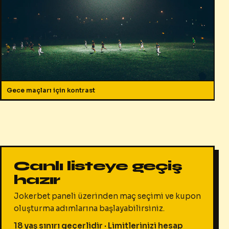
Gece maçları için kontrast
Canlı listeye geçiş
hazır
Jokerbet paneli üzerinden maç seçimi ve kupon
oluşturma adımlarına başlayabilirsiniz.
18 yaş sınırı geçerlidir · Limitlerinizi hesap