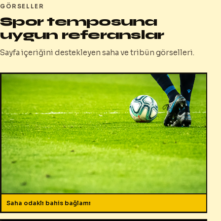
GÖRSELLER
Spor temposuna
uygun referanslar
Sayfa içeriğini destekleyen saha ve tribün görselleri.
Saha odaklı bahis bağlamı