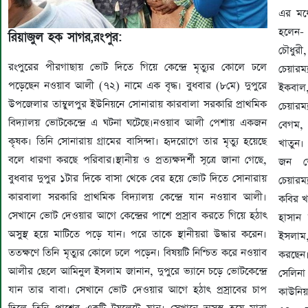
এর মধ্য
হলেন-
রিয়াজুল হক সাগর,রংপুর:
চৌধুরী
রংপুরের পীরগাছায় ভোট দিতে গিয়ে কেন্দ্রে মৃত্যুর কোলে ঢলে
চেয়ার
পড়েছেন নওয়াব আলী (৭২) নামে এক বৃদ্ধ। বুধবার (৮মে) দুপুরে
ইকবাল,
উপজেলার তাম্বুলপুর ইউনিয়নে সোনারায় কারবালা সরকারি প্রাথমিক
চেয়ারম
বিদ্যালয় ভোটকেন্দ্রে এ ঘটনা ঘটেছে।নওয়াব আলী পেশায় একজন
বেগম,
কৃষক। তিনি সোনারায় গ্রামের বাসিন্দা। হৃদরোগে তার মৃত্যু হয়েছে
খাতুন
বলে ধারণা করছে পরিবার।স্থানীয় ও প্রত্যক্ষদর্শী সূত্রে জানা গেছে,
জন ভো
বুধবার দুপুর ১টার দিকে বাসা থেকে বের হয়ে ভোট দিতে সোনারায়
চেয়ারম
কারবালা সরকারি প্রাথমিক বিদ্যালয় কেন্দ্রে যান নওয়াব আলী।
কবির খ
সেখানে ভোট দেওয়ার আগে কেন্দ্রের পাশে প্রস্রাব করতে গিয়ে হঠাৎ
হাসান 
অসুস্থ হয়ে মাটিতে পড়ে যান। পরে তাকে স্থানীয়রা উদ্ধার করেন।
ইসলাম, 
ততক্ষণে তিনি মৃত্যুর কোলে ঢলে পড়েন। বিষয়টি নিশ্চিত করে নওয়াব
করছেন।
আলীর ছেলে আমিনুল ইসলাম জানান, দুপুরে ভ্যানে চড়ে ভোটকেন্দ্রে
সেলিন
যান তার বাবা। সেখানে ভোট দেওয়ার আগে হঠাৎ প্রস্রাবের চাপ
কাউনিয়