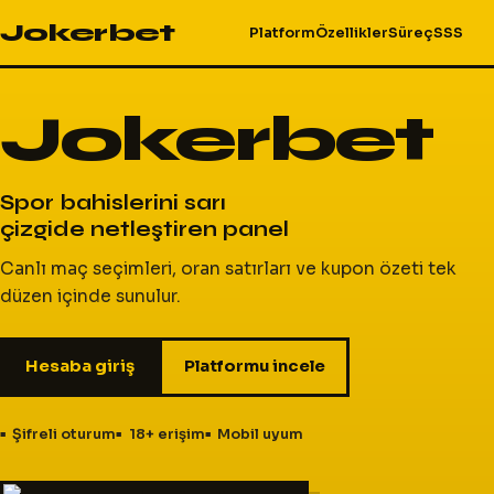
Jokerbet
Platform
Özellikler
Süreç
SSS
Jokerbet
Spor bahislerini sarı
çizgide netleştiren panel
Canlı maç seçimleri, oran satırları ve kupon özeti tek
düzen içinde sunulur.
Hesaba giriş
Platformu incele
Şifreli oturum
18+ erişim
Mobil uyum