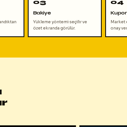
Bakiye
Kupo
andıktan
Yükleme yöntemi seçilir ve
Market ek
özet ekranda görülür.
onay veri
a
r