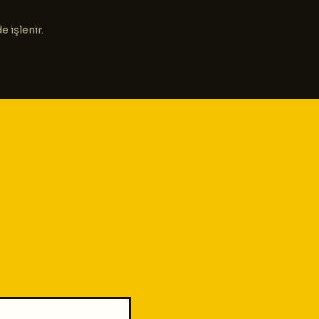
e işlenir.