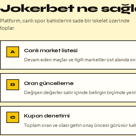
Jokerbet ne sağl
Platform, canlı spor bahislerini sade bir iskelet üzerinde
toplar.
Canlı market listesi
A
Devam eden maçlar ve ilgili marketler üst alanda sıra
Oran güncelleme
B
Değişen değerler satır içinde belirgin biçimde yenil
Kupon denetimi
C
Toplam oran ve olası getiri onay öncesi görünür kalı