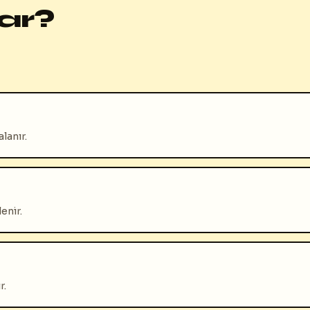
ar?
lanır.
enir.
r.