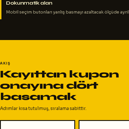
Dokunmatik alan
Mobil seçim butonları yanlış basmayı azaltacak ölçüde ayrıl
AKIŞ
Kayıttan kupon
onayına dört
basamak
Adımlar kısa tutulmuş, sıralama sabittir.