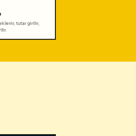
n
lenir, tutar girilir,
lir.