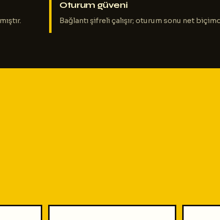
Oturum güveni
mıştır.
Bağlantı şifreli çalışır; oturum sonu net biçimd