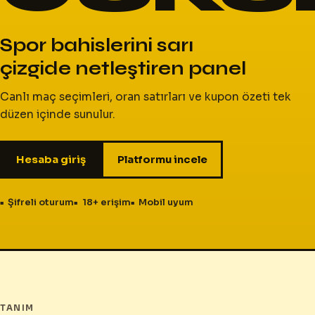
Spor bahislerini sarı
çizgide netleştiren panel
Canlı maç seçimleri, oran satırları ve kupon özeti tek
düzen içinde sunulur.
Hesaba giriş
Platformu incele
Şifreli oturum
18+ erişim
Mobil uyum
TANIM