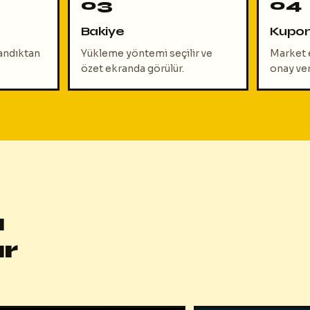
Bakiye
Kupo
andıktan
Yükleme yöntemi seçilir ve
Market ek
özet ekranda görülür.
onay veri
a
r