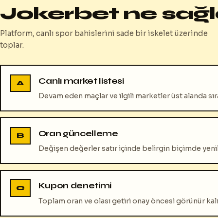
Jokerbet ne sağl
Platform, canlı spor bahislerini sade bir iskelet üzerinde
toplar.
Canlı market listesi
A
Devam eden maçlar ve ilgili marketler üst alanda sıra
Oran güncelleme
B
Değişen değerler satır içinde belirgin biçimde yenil
Kupon denetimi
C
Toplam oran ve olası getiri onay öncesi görünür kalı