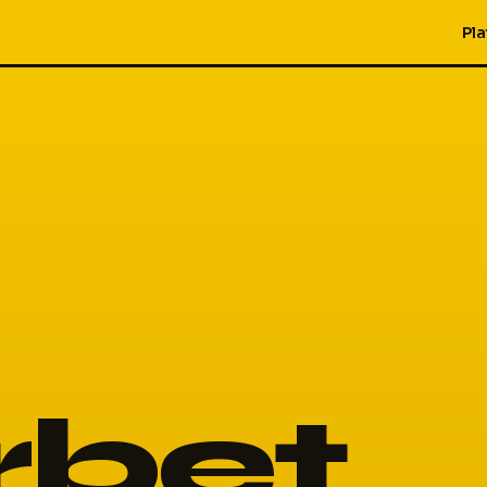
Pl
rbet