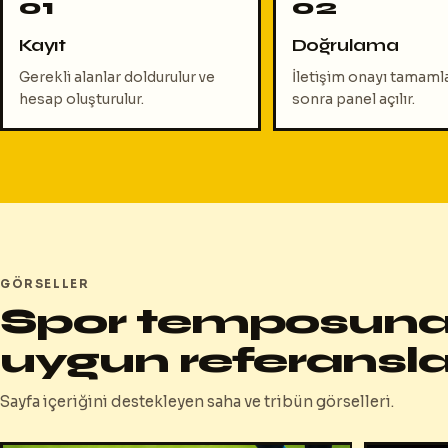
Kayıt
Doğrulama
Gerekli alanlar doldurulur ve
İletişim onayı tamaml
hesap oluşturulur.
sonra panel açılır.
GÖRSELLER
Spor temposun
uygun referansla
Sayfa içeriğini destekleyen saha ve tribün görselleri.