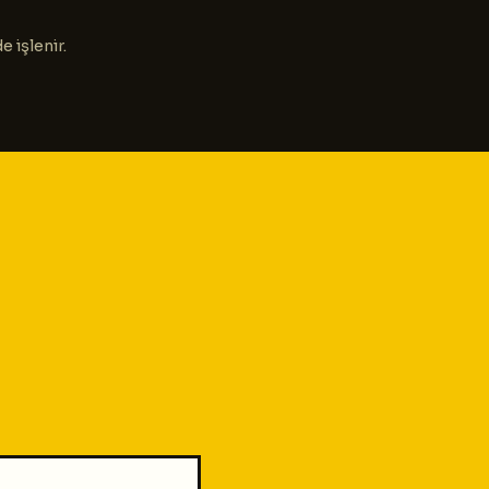
e işlenir.