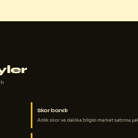
yler
ih
Skor bandı
Anlık skor ve dakika bilgisi market satırına ya