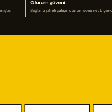
Oturum güveni
mıştır.
Bağlantı şifreli çalışır; oturum sonu net biçimd