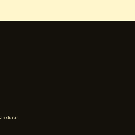
kın durur.