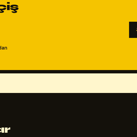
çiş
ndan
ar