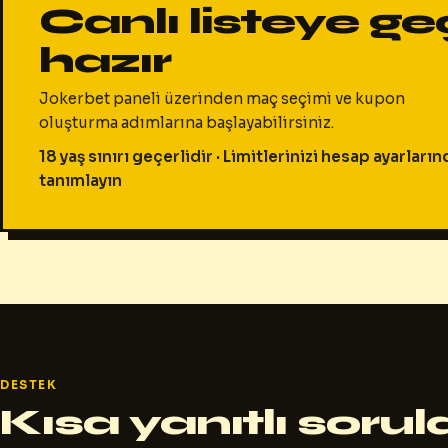
Canlı listeye ge
hazır
Jokerbet paneli üzerinden maç seçimi ve kupon
oluşturma adımlarına başlayabilirsiniz.
18 yaş sınırı geçerlidir · Limitlerinizi hesap ayarları
tanımlayın
DESTEK
Kısa yanıtlı sorul