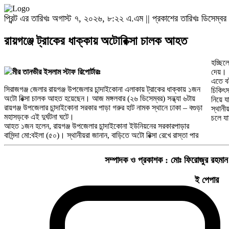
প্রিন্ট এর তারিখঃ অগাস্ট ৭, ২০২৬, ৮:২২ এ.এম || প্রকাশের তারিখঃ ডিসেম
রায়গঞ্জে ট্রাকের ধাক্কায় অটোরিক্সা চালক আহত
হচ্ছিল
মীর তানভীর ইসলাম স্টাফ রিপোর্টারঃ
দেয়।
এতে বই
সিরাজগঞ্জ জেলার রায়গঞ্জ উপজেলার চান্দাইকোনা এলাকায় ট্রাকের ধাক্কায় ১জন
চিকিৎস
অটো রিক্সা চালক আহত হয়েছেন। আজ মঙ্গলবার (২৬ ডিসেম্বর) সন্ধ্যা ৬টায়
নিয়ে 
রায়গঞ্জ উপজেলার চান্দাইকোনা সরকার পাড়া গরুর হাট নামক স্থানে ঢাকা – বগুড়া
স্থানী
মহাসড়কে এই দুর্ঘটনা ঘটে।
চলে যা
আহত ১জন হলেন, রায়গঞ্জ উপজেলার চান্দাইকোনা ইউনিয়নের সরকারপাড়ার
বাসিন্দা মো:বইলা (৫০)। স্থানীয়রা জানান, বাড়িতে অটো রিক্সা রেখে রাস্তা পার
সম্পাদক ও প্রকাশক :
মোঃ ফিরোজুর রহমান
ই পেপার