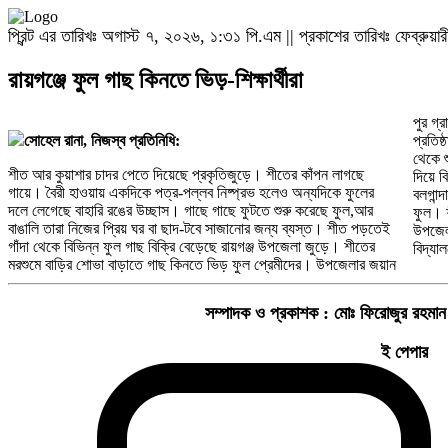
প্রিন্ট এর তারিখঃ অগাস্ট ৭, ২০২৬, ১:৩১ পি.এম || প্রকাশের তারিখঃ ফেব্রুয
রায়গঞ্জে ফুল গাছ কিনতে ভিড়-শিক্ষার্থীরা
পুর গ্
সোহেল রানা, নিজস্ব প্রতিনিধি:
প্রতিষ
থেকে শু
শীত আর কুয়াশার চাদর পেতে দিয়েছে প্রকৃতিজুড়ে। শীতের কাঁপন লাগছে
দিয়ে বিক্রি হচ্ছে চন্দ্রমল্লিকা, ডালিয়া, গেজেনিয়া,
গায়ে। বৈরী হাওয়ায় একদিকে পত্র-পল্লব নিষ্প্রভ হলেও অন্যদিকে ফুলের
বলগান্দা,মেরিগোল,কুইনসুপার,স্টার,দেশি গোলাপসহ বিভিন্ন প্রজাতির মরশুমী
দলে লেগেছে বাহারি রঙের উচ্ছাস। গাছে গাছে ফুটতে শুরু করেছে ফুল,আর
ফুল। শীতের মরশুমেই ফুল গাছ কেনার হিড়িক পড়েছে। সিরাজগঞ্জের রায়গঞ্জ
বাঙালি তারা নিজের প্রিয় ঘর বা ছাদ-টবে সাজানোর জন্য ব্যস্ত। শীত পড়তেই
উপজেলার দাদপুর সাহেবগঞ্জ দ্বি-মুখী উচ্চ বিদ্যালয় ও সরকারী প্রাথমিক
গাঁদা থেকে বিভিন্ন ফুল গাছ বিক্রি বেড়েছে রায়গঞ্জ উপজেলা জুড়ে। শীতের
বিদ্যাল
মরশুমে বাড়ির শোভা বাড়াতে গাছ কিনতে ভিড় ফুল প্রেমীদের। উপজেলার জয়ান
সম্পাদক ও প্রকাশক :
মোঃ ফিরোজুর রহমান
ই পেপার