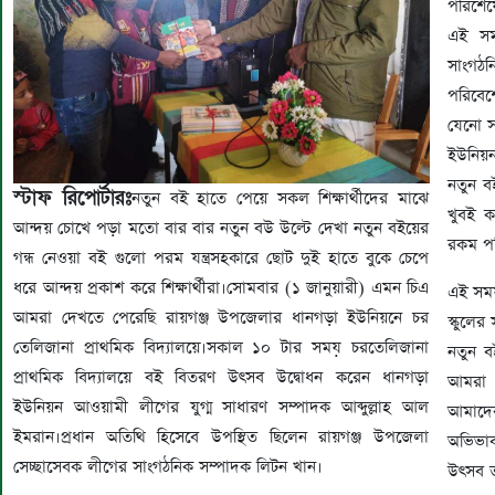
পরিশেষ
এই সম
সাংগঠন
পরিবেশ
যেনো স
ইউনিয়ন
নতুন বই
স্টাফ রিপোর্টারঃ
নতুন বই হাতে পেয়ে সকল শিক্ষার্থীদের মাঝে
খুবই 
আন্দয় চোখে পড়া মতো বার বার নতুন বউ উল্টে দেখা নতুন বইয়ের
রকম প
গন্ধ নেওয়া বই গুলো পরম যন্ত্রসহকারে ছোট দুই হাতে বুকে চেপে
ধরে আন্দয় প্রকাশ করে শিক্ষার্থীরা।সোমবার (১ জানুয়ারী) এমন চিএ
এই সময়
আমরা দেখতে পেরেছি রায়গঞ্জ উপজেলার ধানগড়া ইউনিয়নে চর
স্কুলের
তেলিজানা প্রাথমিক বিদ্যালয়ে।সকাল ১০ টার সময় চরতেলিজানা
নতুন ব
প্রাথমিক বিদ্যালয়ে বই বিতরণ উৎসব উদ্বোধন করেন ধানগড়া
আমরা 
ইউনিয়ন আওয়ামী লীগের যুগ্ম সাধারণ সম্পাদক আব্দুল্লাহ আল
আমাদের
ইমরান।প্রধান অতিথি হিসেবে উপস্থিত ছিলেন রায়গঞ্জ উপজেলা
অভিভা
সেচ্ছাসেবক লীগের সাংগঠনিক সম্পাদক লিটন খান।
উৎসব ত