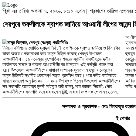
প্রিন্ট এর তারিখঃ অগাস্ট ৭, ২০২৬, ৮:১০ এ.এম || প্রকাশের তারিখঃ নভেম্
শেরপুরে তফসীলকে স্বাগত জানিয়ে আওয়ামী লীগের আনন্দ ম
আ.লীগ
মাসুম বিল্লাহ, শেরপুর (বগুড়া) প্রতিনিধিঃ
হান্না
নির্বাচন কমিশনের ঘোষিত দ্বাদশ নির্বাচনী তফশিলকে স্বাগত জানিয়ে ও বিএনপির
আলম সানি, শ্রমিকলীগ নেতা কামাল শেখ, কারিমুল ইসলাম, ছাত্রলীগ নেতা
ডাকা অবরোধ প্রত্যাখনা করে আনন্দ মিছিল করেছে শেরপুর উপজেলা
হুমায়ুন কবির ড্যানি, সাদাত হোসেন নিহাল সহ অঙ্গ ও সহযোগী সংগঠনের
আওয়ামীলীগ। ১৬ নভেম্বর বৃহস্পতিবার শহরের স্থানীয় বাসস্ট্যান্ডে দলীয়
নের্তৃবৃন্দরা। অপরদিকে উপজেলা যুবলীগের সভাপতি তরিকুল ইসলাম তারেক ও
কার্যালয়ের সামনে উপজেলা আওয়ামীলীগের উদ্যোগে এই কর্মসূচি পালন করা
সাধারণ সম্পাদক মোস্তাফিজার রহমান ভুট্টোর নেতৃত্বে আনন্দ মিছিল শহর
হয়। উপজেলা আওয়ামীলীগের সাধারণ সম্পাদক সুলতান মাহমুদের নেতৃত্বে
প্রদক্ষিন করে। এ সময় উপিস্থিত ছিলেন বদরুল ইসলাম পোদ্দার ববি, শাহ
আনন্দ মিছিলটি স্থানীয় গুরুত্বপূর্ণ সড়ক প্রদক্ষিণ করে। পরে দলীয় কার্যালয়ের
আলম ফকির, যুবলীগ নেতা আরিফুজ্জামান সরকার আরিফ, আবু বকর সিদ্দিক,
সামনে সমাবেশ অনুষ্ঠিত হয়। এ সময় উপস্থিত ছিলেন উপজেলা আওয়ামীলীগের
আরিফ মোল্লা, শাহিন সেখ, ফারাইজুল ইসলাম, আব্দুর রাজ্জাক ও মনিরুজ্জামান
সহ-সভাপতি আলহাজ্ব মুনসী সাইফুল বারী ডাবলু, শাহ জামাল সিরাজী, পৌর
মনির প
আওয়ামীলীগের সভাপতি সরোয়ার রহমান মিন্টু, সাধারণ সম্পাদক গোলাম হোসেন,
সম্পাদক ও প্রকাশক :
মোঃ ফিরোজুর রহমান
ই পেপার