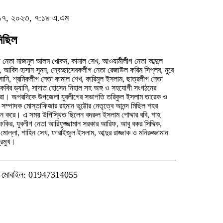
বর ১৭, ২০২৩, ৭:১৯ এ.এম
িছিল
 নেতা নাজমুল আলম খোকন, কামাল সেখ, আওয়ামীলীগ নেতা আব্দুল
ন, আবিদ হাসান সুমন, স্বেচ্ছাসেবকলীগ নেতা রেজাউল করিম সিপ্লব, নুরে
্রমুখ।
মোবাইল: 01947314055