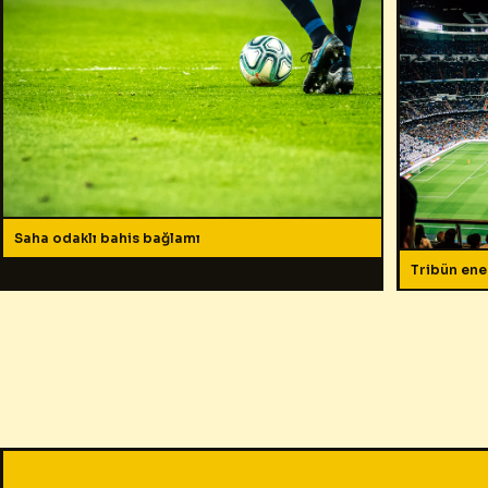
Saha odaklı bahis bağlamı
Tribün ene