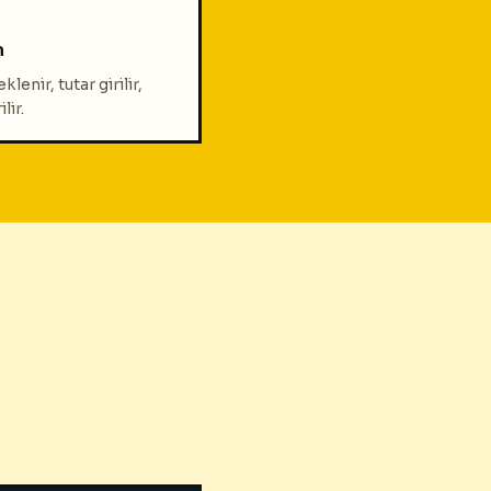
n
lenir, tutar girilir,
lir.