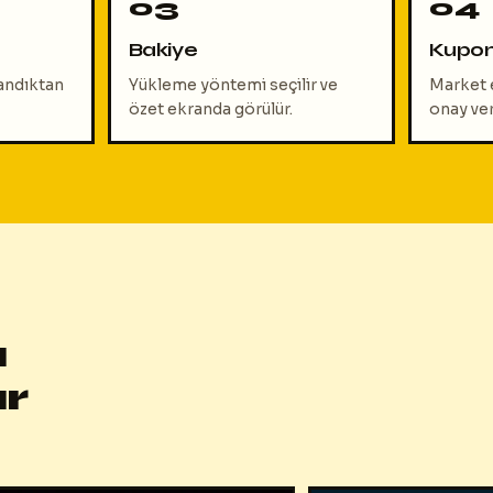
Bakiye
Kupo
andıktan
Yükleme yöntemi seçilir ve
Market ek
özet ekranda görülür.
onay veri
a
r