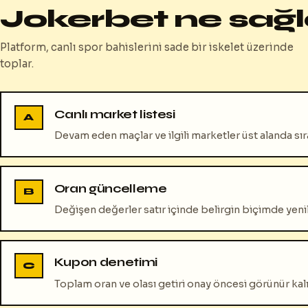
Jokerbet ne sağl
Platform, canlı spor bahislerini sade bir iskelet üzerinde
toplar.
Canlı market listesi
A
Devam eden maçlar ve ilgili marketler üst alanda sıra
Oran güncelleme
B
Değişen değerler satır içinde belirgin biçimde yenil
Kupon denetimi
C
Toplam oran ve olası getiri onay öncesi görünür kalı