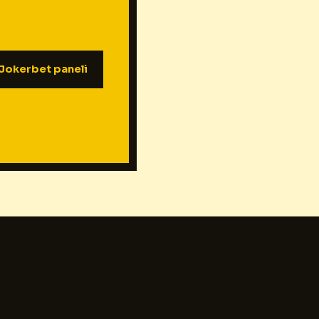
Jokerbet paneli