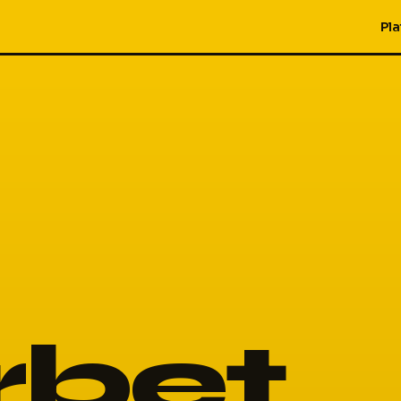
Pl
rbet