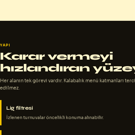
YAPI
Karar vermeyi
hızlandıran yüze
Her alanın tek görevi vardır. Kalabalık menü katmanları terc
edilmez.
Lig filtresi
İzlenen turnuvalar öncelikli konuma alınabilir.