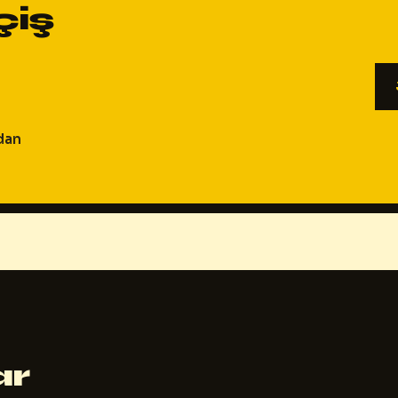
çiş
ndan
ar