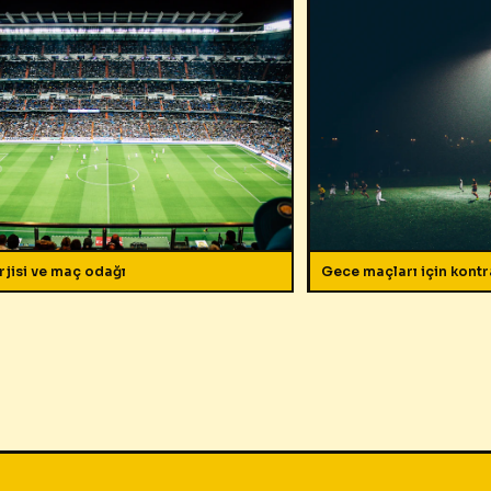
rjisi ve maç odağı
Gece maçları için kontr