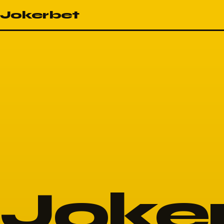
Jokerbet
Joke