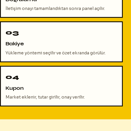
İletişim onayı tamamlandıktan sonra panel açılır.
Bakiye
Yükleme yöntemi seçilir ve özet ekranda görülür.
Kupon
Market eklenir, tutar girilir, onay verilir.