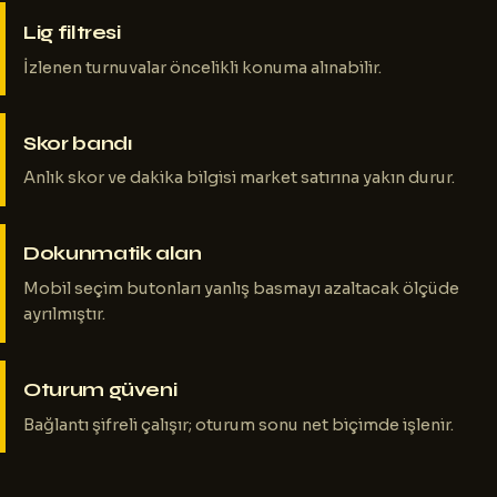
Lig filtresi
İzlenen turnuvalar öncelikli konuma alınabilir.
Skor bandı
Anlık skor ve dakika bilgisi market satırına yakın durur.
Dokunmatik alan
Mobil seçim butonları yanlış basmayı azaltacak ölçüde
ayrılmıştır.
Oturum güveni
Bağlantı şifreli çalışır; oturum sonu net biçimde işlenir.