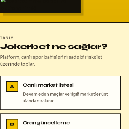
TANIM
Jokerbet ne sağlar?
Platform, canlı spor bahislerini sade bir iskelet
üzerinde toplar.
Canlı market listesi
A
Devam eden maçlar ve ilgili marketler üst
alanda sıralanır.
Oran güncelleme
B