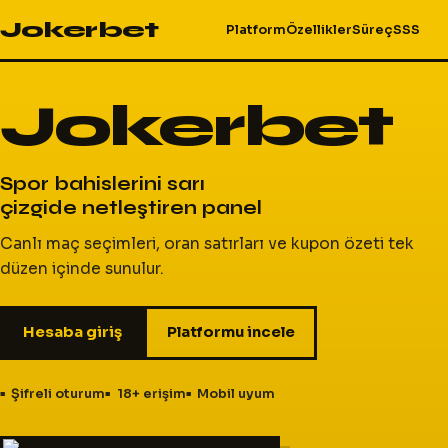
Jokerbet
Platform
Özellikler
Süreç
SSS
Jokerbet
Spor bahislerini sarı
çizgide netleştiren panel
Canlı maç seçimleri, oran satırları ve kupon özeti tek
düzen içinde sunulur.
Hesaba giriş
Platformu incele
Şifreli oturum
18+ erişim
Mobil uyum