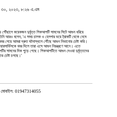
ম্বর ৩০, ২০২৩, ৮:২৬ এ.এম
 পৌঁছালে কয়েকজন দুর্বৃত্ত পিকআপটি সামনের সিটে আগুন ধরিয়ে
িনি আরও বলেন, 'এ সময় চালক ও হেলপার ভয়ে ট্রাকটি থেকে নেমে
বর পেয়ে আমরা দ্রুত ঘটনাস্থলে পৌঁছে আগুন নিভানোর চেষ্টা করি।
য়ারসার্ভিসকে খবর দিলে তারা এসে আগুন নিয়ন্ত্রণে আনে। এতে
ির সামনের দিক পুড়ে গেছে। পিকআপটিতে আগুন দেওয়া দুর্বৃত্তদের
ের চেষ্টা চলছে।'
মোবাইল: 01947314055