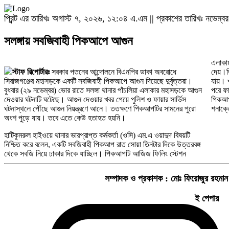
প্রিন্ট এর তারিখঃ অগাস্ট ৭, ২০২৬, ১২:০৪ এ.এম || প্রকাশের তারিখঃ নভে
সলঙ্গায় সবজিবাহী পিকআপে আগুন
এলাকায়
স্টাফ রিপোর্টারঃ
সরকার পতনের আন্দোলনে বিএনপির ডাকা অবরোধে
দেয়।ত
সিরাজগঞ্জের মহাসড়কে একটি সবজিবাহী পিকআপে আগুন দিয়েছে দুর্বৃত্তরা।
যায়। খ
বুধবার (২৯ নভেম্বর) ভোর রাতে সলঙ্গা থানার পাঁচলিয়া এলাকার মহাসড়কে আগুন
পরে ফা
দেওয়ার ঘটনাটি ঘটেছে। আগুন দেওয়ার খবর পেয়ে পুলিশ ও ফায়ার সার্ভিস
পিকআপট
ঘটনাস্থলে পৌঁছে আগুন নিয়ন্ত্রণে আনে। ততক্ষণে পিকআপটির সামনের পুরো
শনাক্ত
অংশ পুড়ে যায়। তবে এতে কেউ হতাহত হয়নি।
হাটিকুমরুল হাইওয়ে থানার ভারপ্রাপ্ত কর্মকর্তা (ওসি) এম.এ ওয়াদুদ বিষয়টি
নিশ্চিত করে বলেন, একটি সবজিবাহী পিকআপ রাত সোয়া তিনটার দিকে উত্তরবঙ্গ
থেকে সবজি নিয়ে ঢাকার দিকে যাচ্ছিল। পিকআপটি আজিজ ফিলিং স্টেশন
সম্পাদক ও প্রকাশক :
মোঃ ফিরোজুর রহমান
ই পেপার