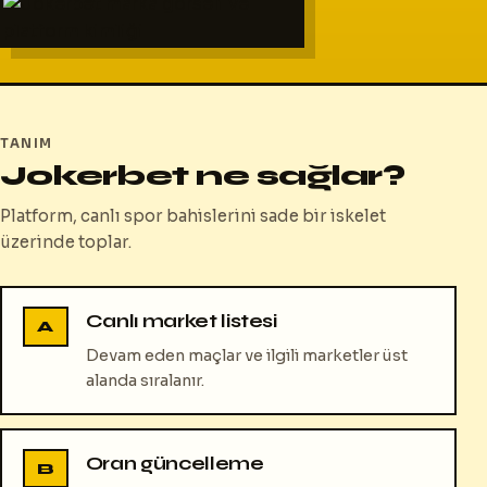
TANIM
Jokerbet ne sağlar?
Platform, canlı spor bahislerini sade bir iskelet
üzerinde toplar.
Canlı market listesi
A
Devam eden maçlar ve ilgili marketler üst
alanda sıralanır.
Oran güncelleme
B