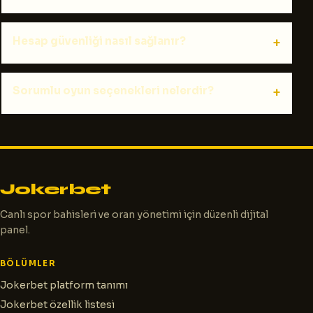
Hesap güvenliği nasıl sağlanır?
Sorumlu oyun seçenekleri nelerdir?
Jokerbet
Canlı spor bahisleri ve oran yönetimi için düzenli dijital
panel.
BÖLÜMLER
Jokerbet platform tanımı
Jokerbet özellik listesi