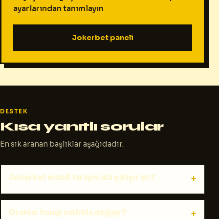
ayarlarından tanımlayın
Jokerbet paneli
DESTEK
Kısa yanıtlı sorular
En sık aranan başlıklar aşağıdadır.
Jokerbet mobil tarayıcıda çalışır mı?
Oranlar hangi sıklıkla değişir?