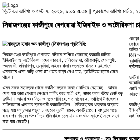
প্রিন্ট এর তারিখঃ অগাস্ট ৭, ২০২৬, ৯:০১ এ.এম || প্রকাশের তারিখঃ মার্চ ১,
সিরাজগঞ্জের কাজীপুরে বেপরোয়া ইজিবাইক ও অটোরিকশা চাল
এছাড়া
মাহমুদুল হাসান শুভ কাজীপুর (সিরাজগঞ্জ) প্রতিনিধি:
বেপরোয়
জলিল ম
সিরাজগঞ্জের কাজীপুরে বেপরোয়া গতিতে দাপিয়ে বেড়াচ্ছে ব্যাটারি চালিত
তিনি 
ইজিবাইক ও অটোরিকশা এদের কারুণে , চালিতাডাঙ্গা, রৌহাবাড়ী, সোনামুখী,
ব্যাট
স্হলবাড়ী, হরিনাথপুর, ঢেকুরিয়া, এইসব বাজার গুলোতে রাস্তার দুই,পাশে
দুর্ঘট
এমনভাবে এসব গাড়ি গুলো রাখে তার জন্য দেখা যায়, প্রতিনিয়ত জ্যাম লেগে
থাকে।
দুর্ঘট
অটোরিক
এসব সড়ক মহাসড়ক থেকে গ্রামীণ সড়কে অবাধে দাপিয়ে বেড়াচ্ছে। আবার
এরাই দ
দেখা যায় তারা যেখানে সেখানে পার্কিং করে যাএী ওঠা, নামার ফলে ঘটছে ছোট বড়
কারুণে
দুর্ঘটনা। আমরা খবর নিয়ে জানতে পারি যে, গত মাসের ২৮ তারিখে উপজেলার
চালিতাডাঙ্গা এলাকার দ্রুতগামী ব্যাটারিচালিত। ইজিবাইকের ধাক্কায় রাস্তায়
কাজীপু
পড়ে যায় মাদ্রাসার পড়ুয়া ৮ বছরের নূরানী নামক, একটি মেয়ে। রাস্তার পড়ে
ইজিবা
যাবার পর শরীরের উপর দিয়ে ইজিবাইক চলে যায়,এবং ঘটনাস্থলেই সাথে সাথে
এই বিষ
মারা যায় মেয়েটি।
সম্পাদক ও প্রকাশক :
মোঃ ফিরোজুর রহমান