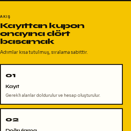
AKIŞ
Kayıttan kupon
onayına dört
basamak
Adımlar kısa tutulmuş, sıralama sabittir.
Kayıt
Gerekli alanlar doldurulur ve hesap oluşturulur.
Doğrulama