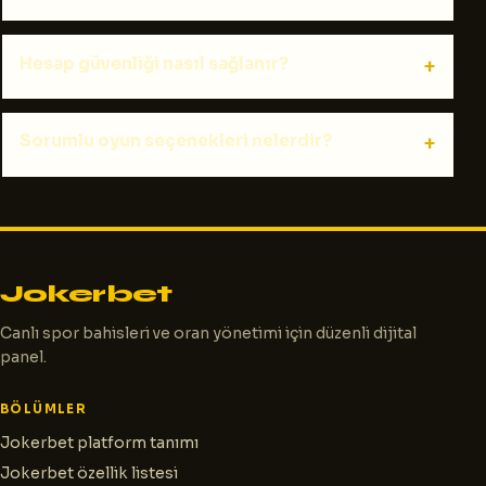
Hesap güvenliği nasıl sağlanır?
Sorumlu oyun seçenekleri nelerdir?
Jokerbet
Canlı spor bahisleri ve oran yönetimi için düzenli dijital
panel.
BÖLÜMLER
Jokerbet platform tanımı
Jokerbet özellik listesi