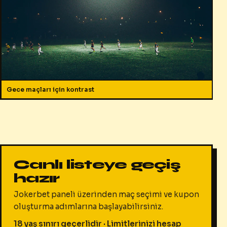
Gece maçları için kontrast
Canlı listeye geçiş
hazır
Jokerbet paneli üzerinden maç seçimi ve kupon
oluşturma adımlarına başlayabilirsiniz.
18 yaş sınırı geçerlidir · Limitlerinizi hesap