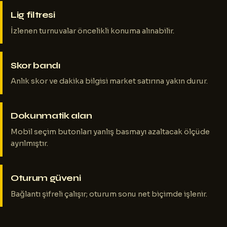
Lig filtresi
İzlenen turnuvalar öncelikli konuma alınabilir.
Skor bandı
Anlık skor ve dakika bilgisi market satırına yakın durur.
Dokunmatik alan
Mobil seçim butonları yanlış basmayı azaltacak ölçüde
ayrılmıştır.
Oturum güveni
Bağlantı şifreli çalışır; oturum sonu net biçimde işlenir.