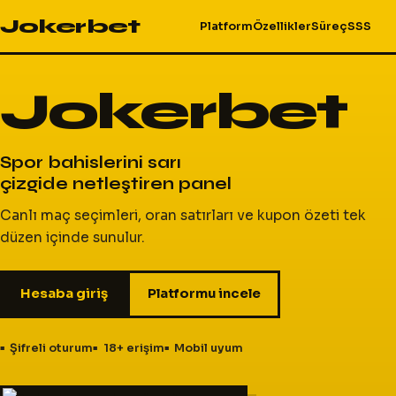
Jokerbet
Platform
Özellikler
Süreç
SSS
Jokerbet
Spor bahislerini sarı
çizgide netleştiren panel
Canlı maç seçimleri, oran satırları ve kupon özeti tek
düzen içinde sunulur.
Hesaba giriş
Platformu incele
Şifreli oturum
18+ erişim
Mobil uyum