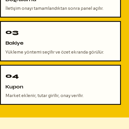
İletişim onayı tamamlandıktan sonra panel açılır.
Bakiye
Yükleme yöntemi seçilir ve özet ekranda görülür.
Kupon
Market eklenir, tutar girilir, onay verilir.