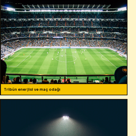
Tribün enerjisi ve maç odağı