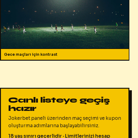
Gece maçları için kontrast
Canlı listeye geçiş
hazır
Jokerbet paneli üzerinden maç seçimi ve kupon
oluşturma adımlarına başlayabilirsiniz.
18 yaş sınırı geçerlidir · Limitlerinizi hesap