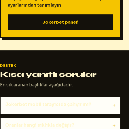
ayarlarından tanımlayın
Jokerbet paneli
DESTEK
Kısa yanıtlı sorular
En sık aranan başlıklar aşağıdadır.
Jokerbet mobil tarayıcıda çalışır mı?
Oranlar hangi sıklıkla değişir?