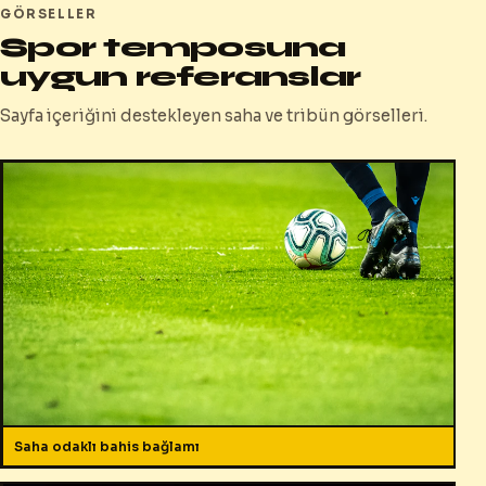
GÖRSELLER
Spor temposuna
uygun referanslar
Sayfa içeriğini destekleyen saha ve tribün görselleri.
Saha odaklı bahis bağlamı