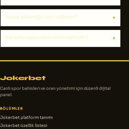
Hesap güvenliği nasıl sağlanır?
Sorumlu oyun seçenekleri nelerdir?
Jokerbet
Canlı spor bahisleri ve oran yönetimi için düzenli dijital
panel.
BÖLÜMLER
Jokerbet platform tanımı
Jokerbet özellik listesi