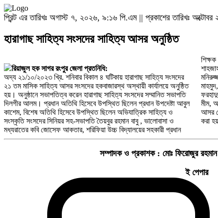
প্রিন্ট এর তারিখঃ অগাস্ট ৭, ২০২৬, ৯:১৬ পি.এম || প্রকাশের তারিখঃ অক্টো
হারাগাছ সাহিত্য সংসদের সাহিত্য আসর অনুষ্ঠিত
শিক্ষক
রিয়াজুল হক সাগর রংপুর জেলা প্রতনিধি:
শাহজা
অদ্য ২১/১০/২০২৩ খ্রি. শনিবার বিকাল ৪ ঘটিকায় হারাগাছ সাহিত্য সংসদের
মনিরুজ্জামান কিরণ, মাসুম মোরশেদ, তৈয়বুর রহমান বাবু, জোসেফ আকতার ,তাপস
২১ তম মাসিক সাহিত্য আসর সংসদের হকবাজারস্থ অস্থায়ী কার্যালয়ে অনুষ্ঠিত
মাহমুদ, ময়নুল ইসলাম, কবিও সাংবাদিক রিয়াজুল হক সাগর, মোঃ রব্বানী,
হয়। অনুষ্ঠানে সভাপতিত্ব করেন হারাগাছ সাহিত্য সংসদের সম্মানিত সভাপতি
ফরহাদুজ্জামান, মোজায়না আক্তার চাঁদনী, মোঃ আব্দুল্লাহ, মোনাক্কা আক্তার
দিলগীর আলম। প্রধান অতিথি হিসেবে উপস্থিত ছিলেন প্রধান উপদেষ্টা আবুল
মীম, আ
কাশেম, বিশেষ অতিথি হিসেবে উপস্থিত ছিলেন অভিযাত্রিক সাহিত্য ও
আসর শে
সংস্কৃতি সংসদের সিনিয়র সহ-সভাপতি তৈয়বুর রহমান বাবু , ভালোবাসা ও
করা হ
মধ্যরাতের কবি জোসেফ আকতার, শরিফিয়া উচ্চ বিদ্যালয়ের সহকারী প্রধান
সম্পাদক ও প্রকাশক :
মোঃ ফিরোজুর রহমান
ই পেপার