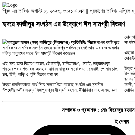
প্রিন্ট এর তারিখঃ অগাস্ট ৮, ২০২৬, ৩:২১ এ.এম || প্রকাশের তারিখঃ এপ্রিল
হৃদয়ে কাজীপুর সংগঠন এর উদ্যোগে ঈদ সামগ্রী বিতরণ
মোস্তা
মাহমুদুল হাসান (শুভ) কাজিপুর (সিরাজগঞ্জ) প্রতিনিধি: সিরাজ
গঞ্জের কাজিপুরে
সংগঠনে
মানবিক ও সামাজিক সংগঠন হৃদয়ে কাজিপুর প্রতিবারে নেই তারা এবার ও অসহায়
এছাড়া 
দরিদ্র মানুষদের মাঝে ঈদ সামগ্রী বিতরণ করেছেন।
মোবাই
এই সময় তারা বিতারণ করেন, রৌহাবাড়ি, চালিতাডাঙা, মেঘাই, নাটুয়ারপাড়া
উক্ত খ
গ্রামের প্রায় শতাধিক অসহায়, দরিদ্র মানুষের মাঝে লাচ্চা, সেমাই, পোলার চাল,
উপদেষ্
দুধ, চিনি, শাড়ি ও লুঙ্গি বিতরণ করা হয়।
জাফর ই
উক্ত মানবিককাজে অর্থ দিয়ে সহযোগিতা করেছে সংগঠন এর সন্মানীত
আলী, স
উপদেষ্টামন্ডলীর সদস্য সিঙ্গাপুর প্রবাসী স্বর্না রহমান, ইঞ্জিনিয়ার শাহ আলম, রুমা
মোমিন
সম্পাদক ও প্রকাশক :
মোঃ ফিরোজুর রহমান
ই পেপার