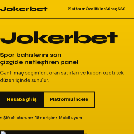
Jokerbet
Platform
Özellikler
Süreç
SSS
Jokerbet
Spor bahislerini sarı
çizgide netleştiren panel
Canlı maç seçimleri, oran satırları ve kupon özeti tek
düzen içinde sunulur.
Hesaba giriş
Platformu incele
Şifreli oturum
18+ erişim
Mobil uyum