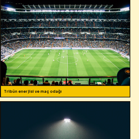
Tribün enerjisi ve maç odağı