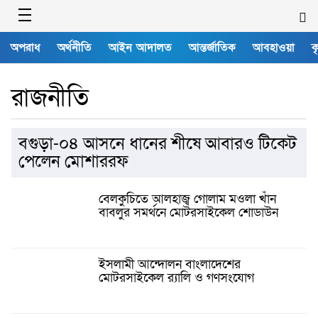
অপরাধ
অর্থনীতি
আইন আদালত
আন্তর্জাতিক
আবহাওয়া
ক
রাজনীতি
বগুড়া-০৪ আসনে ধানের শীষে আবারও টিকেট
পেলেন মোশাররফ
বেলকুচিতে আলহাজ্ব গোলাম মওলা খাঁন
বাবলুর সমর্থনে মোটরসাইকেল শোডাউন
ইসলামী আন্দোলন বাংলাদেশের
মোটরসাইকেল র‍্যালি ও গণসংযোগ