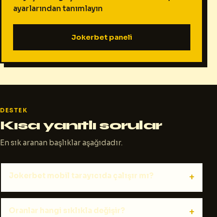
ayarlarından tanımlayın
Jokerbet paneli
DESTEK
Kısa yanıtlı sorular
En sık aranan başlıklar aşağıdadır.
Jokerbet mobil tarayıcıda çalışır mı?
Oranlar hangi sıklıkla değişir?