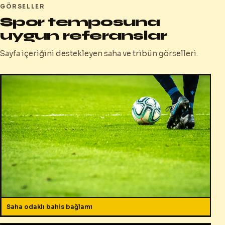
GÖRSELLER
Spor temposuna
uygun referanslar
Sayfa içeriğini destekleyen saha ve tribün görselleri.
Saha odaklı bahis bağlamı