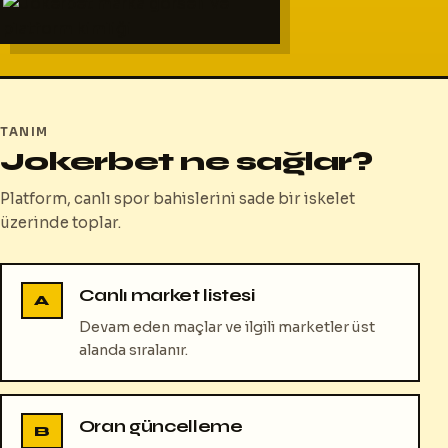
TANIM
Jokerbet ne sağlar?
Platform, canlı spor bahislerini sade bir iskelet
üzerinde toplar.
Canlı market listesi
A
Devam eden maçlar ve ilgili marketler üst
alanda sıralanır.
Oran güncelleme
B