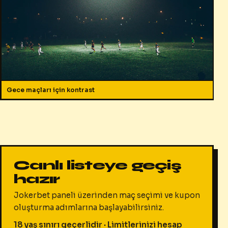
Gece maçları için kontrast
Canlı listeye geçiş
hazır
Jokerbet paneli üzerinden maç seçimi ve kupon
oluşturma adımlarına başlayabilirsiniz.
18 yaş sınırı geçerlidir · Limitlerinizi hesap