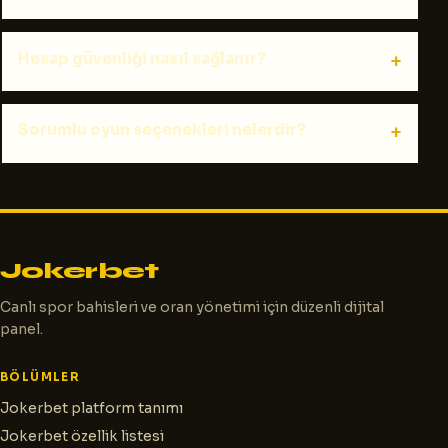
Hesap güvenliği nasıl sağlanır?
Sorumlu oyun seçenekleri nelerdir?
Jokerbet
Canlı spor bahisleri ve oran yönetimi için düzenli dijital
panel.
BÖLÜMLER
Jokerbet platform tanımı
Jokerbet özellik listesi