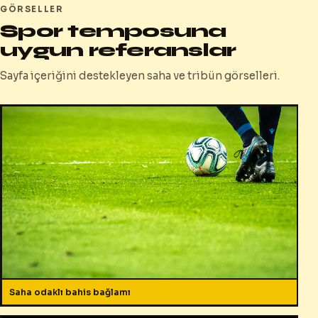
GÖRSELLER
Spor temposuna
uygun referanslar
Sayfa içeriğini destekleyen saha ve tribün görselleri.
Saha odaklı bahis bağlamı