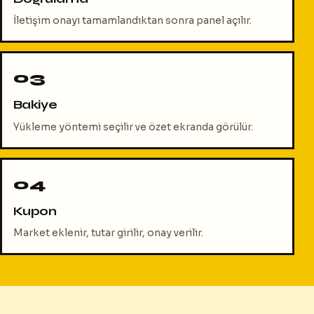
İletişim onayı tamamlandıktan sonra panel açılır.
Bakiye
Yükleme yöntemi seçilir ve özet ekranda görülür.
Kupon
Market eklenir, tutar girilir, onay verilir.