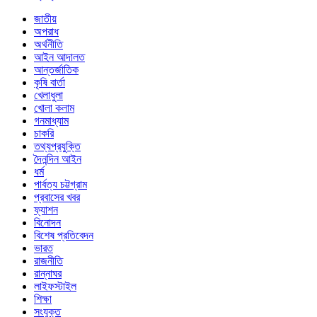
জাতীয়
অপরাধ
অর্থনীতি
আইন আদালত
আন্তর্জাতিক
কৃষি বার্তা
খেলাধুলা
খোলা কলাম
গনমাধ্যাম
চাকরি
তথ্যপ্রযুক্তি
দৈনন্দিন আইন
ধর্ম
পার্বত্য চট্টগ্রাম
প্রবাসের খবর
ফ্যাশন
বিনোদন
বিশেষ প্রতিবেদন
ভারত
রাজনীতি
রান্নাঘর
লাইফস্টাইল
শিক্ষা
সংযুক্ত