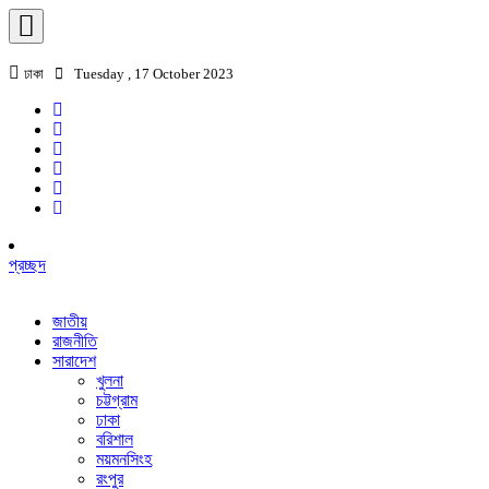
ঢাকা
Tuesday , 17 October 2023
প্রচ্ছদ
জাতীয়
রাজনীতি
সারাদেশ
খুলনা
চট্টগ্রাম
ঢাকা
বরিশাল
ময়মনসিংহ
রংপুর