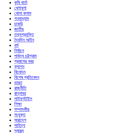
কৃষি বার্তা
খেলাধুলা
খোলা কলাম
গনমাধ্যাম
চাকরি
জাতীয়
তথ্যপ্রযুক্তি
দৈনন্দিন আইন
ধর্ম
নির্বাচন
পার্বত্য চট্টগ্রাম
প্রবাসের খবর
ফ্যাশন
বিনোদন
বিশেষ প্রতিবেদন
ভারত
রাজনীতি
রান্নাঘর
লাইফস্টাইল
শিক্ষা
সম্পাদকীয়
সংযুক্ত
সারাদেশ
সাহিত্য
স্বাস্থ্য