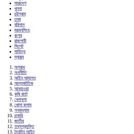
সারাদেশ
খুলনা
চট্টগ্রাম
ঢাকা
বরিশাল
ময়মনসিংহ
রংপুর
রাজশাহী
সিলেট
সাহিত্য
স্বাস্থ্য
অপরাধ
অর্থনীতি
আইন আদালত
আন্তর্জাতিক
আবহাওয়া
কৃষি বার্তা
খেলাধুলা
খোলা কলাম
গনমাধ্যাম
চাকরি
জাতীয়
তথ্যপ্রযুক্তি
দৈনন্দিন আইন