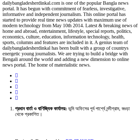
dailybangladesherdinkal.com is one of the popular Bangla news
portal. It has begun with commitment of fearless, investigative,
informative and independent journalism. This online portal has
started to provide real time news updates with maximum use of
modern technology from May 10th 2014. Latest & breaking news of
home and abroad, entertainment, lifestyle, special reports, politics,
economics, culture, education, information technology, health,
sports, columns and features are included in it. A genius team of
dailybangladesherdinkal has been built with a group of countrys
energetic young journalists. We are trying to build a bridge with
Bengali around the world and adding a new dimension to online
news portal. The home of materialistic news.
প্রধান বার্তা ও বাণিজ্যিক কার্যালয়:
ভূমি অফিসের পূর্ব পার্শ্বে নন্দীগ্রাম, বগুড়া
থেকে প্রকাশিত।