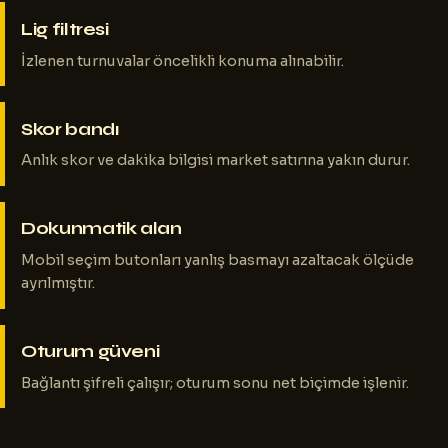
Lig filtresi
İzlenen turnuvalar öncelikli konuma alınabilir.
Skor bandı
Anlık skor ve dakika bilgisi market satırına yakın durur.
Dokunmatik alan
Mobil seçim butonları yanlış basmayı azaltacak ölçüde
ayrılmıştır.
Oturum güveni
Bağlantı şifreli çalışır; oturum sonu net biçimde işlenir.