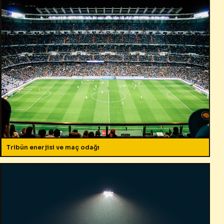
Tribün enerjisi ve maç odağı