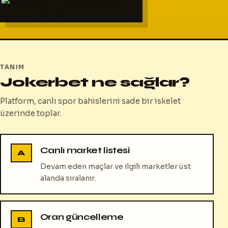
TANIM
Jokerbet ne sağlar?
Platform, canlı spor bahislerini sade bir iskelet
üzerinde toplar.
Canlı market listesi
A
Devam eden maçlar ve ilgili marketler üst
alanda sıralanır.
Oran güncelleme
B