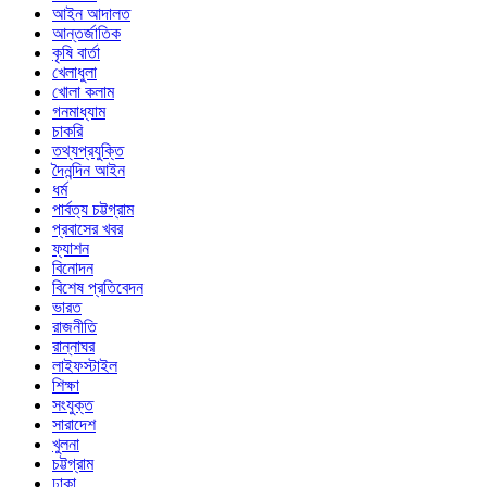
আইন আদালত
আন্তর্জাতিক
কৃষি বার্তা
খেলাধুলা
খোলা কলাম
গনমাধ্যাম
চাকরি
তথ্যপ্রযুক্তি
দৈনন্দিন আইন
ধর্ম
পার্বত্য চট্টগ্রাম
প্রবাসের খবর
ফ্যাশন
বিনোদন
বিশেষ প্রতিবেদন
ভারত
রাজনীতি
রান্নাঘর
লাইফস্টাইল
শিক্ষা
সংযুক্ত
সারাদেশ
খুলনা
চট্টগ্রাম
ঢাকা