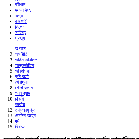
বরিশাল
ময়মনসিংহ
রংপুর
রাজশাহী
সিলেট
সাহিত্য
স্বাস্থ্য
অপরাধ
অর্থনীতি
আইন আদালত
আন্তর্জাতিক
আবহাওয়া
কৃষি বার্তা
খেলাধুলা
খোলা কলাম
গনমাধ্যাম
চাকরি
জাতীয়
তথ্যপ্রযুক্তি
দৈনন্দিন আইন
ধর্ম
নির্বাচন