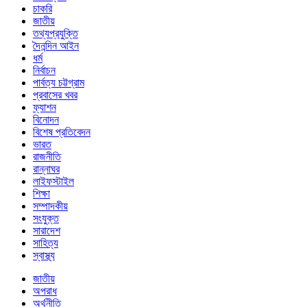
চাকরি
জাতীয়
তথ্যপ্রযুক্তি
দৈনন্দিন আইন
ধর্ম
নির্বাচন
পার্বত্য চট্টগ্রাম
প্রবাসের খবর
ফ্যাশন
বিনোদন
বিশেষ প্রতিবেদন
ভারত
রাজনীতি
রান্নাঘর
লাইফস্টাইল
শিক্ষা
সম্পাদকীয়
সংযুক্ত
সারাদেশ
সাহিত্য
স্বাস্থ্য
জাতীয়
অপরাধ
অর্থনীতি