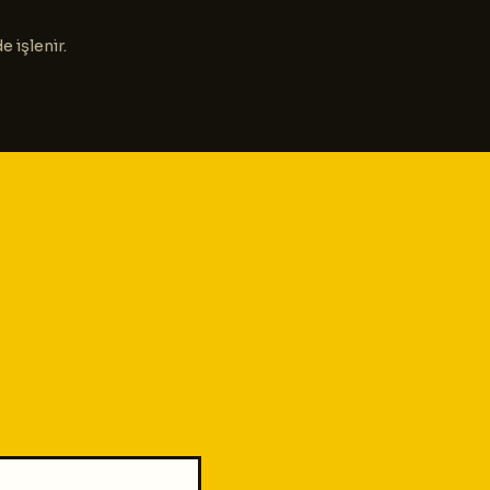
e işlenir.