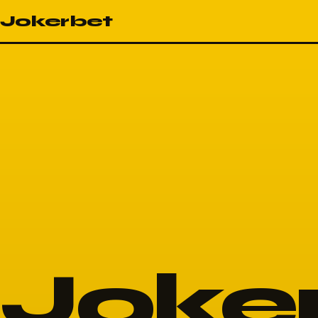
Jokerbet
Joke