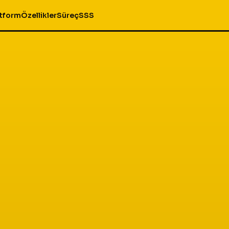
atform
Özellikler
Süreç
SSS