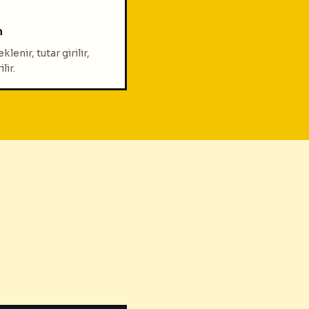
n
lenir, tutar girilir,
lir.