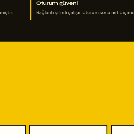
Oturum güveni
mıştır.
Bağlantı şifreli çalışır; oturum sonu net biçimd