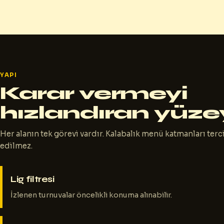
YAPI
Karar vermeyi
hızlandıran yüze
Her alanın tek görevi vardır. Kalabalık menü katmanları terc
edilmez.
Lig filtresi
İzlenen turnuvalar öncelikli konuma alınabilir.