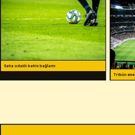
Saha odaklı bahis bağlamı
Tribün ene