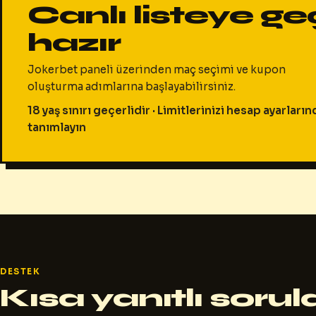
Canlı listeye ge
hazır
Jokerbet paneli üzerinden maç seçimi ve kupon
oluşturma adımlarına başlayabilirsiniz.
18 yaş sınırı geçerlidir · Limitlerinizi hesap ayarları
tanımlayın
DESTEK
Kısa yanıtlı sorul