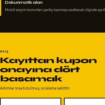
Dokunmatik alan
Mobil seçim butonları yanlış basmayı azaltacak ölçüde ayrıl
AKIŞ
Kayıttan kupon
onayına dört
basamak
Adımlar kısa tutulmuş, sıralama sabittir.