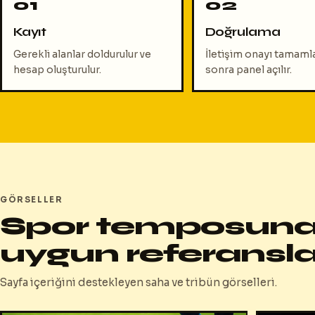
Kayıt
Doğrulama
Gerekli alanlar doldurulur ve
İletişim onayı tamaml
hesap oluşturulur.
sonra panel açılır.
GÖRSELLER
Spor temposun
uygun referansla
Sayfa içeriğini destekleyen saha ve tribün görselleri.