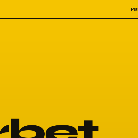
Pl
rbet