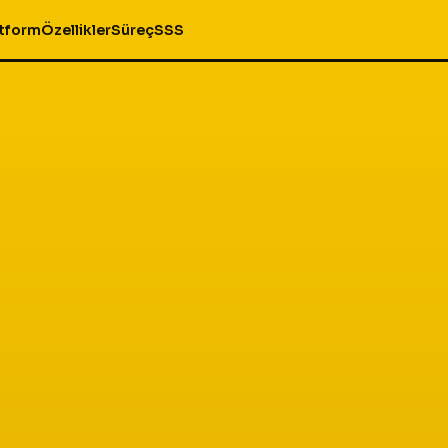
atform
Özellikler
Süreç
SSS