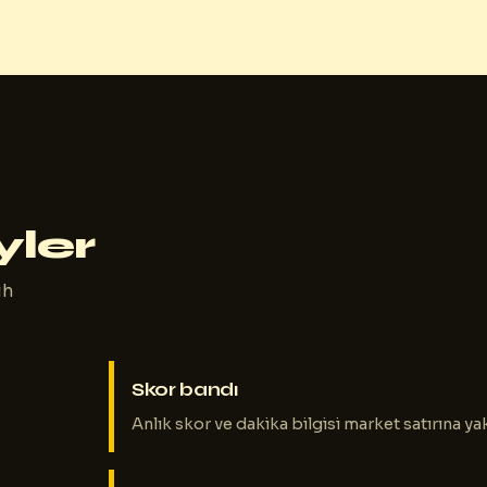
yler
ih
Skor bandı
Anlık skor ve dakika bilgisi market satırına ya