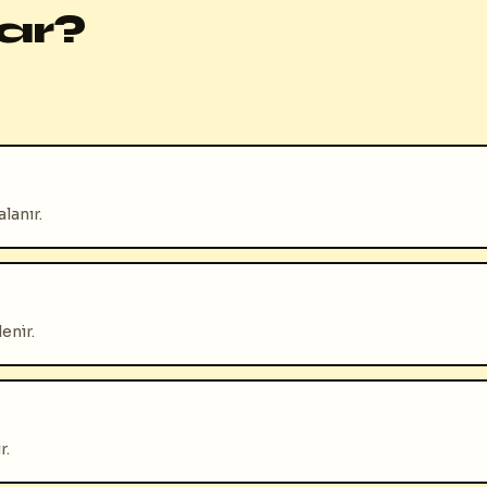
ar?
lanır.
enir.
r.