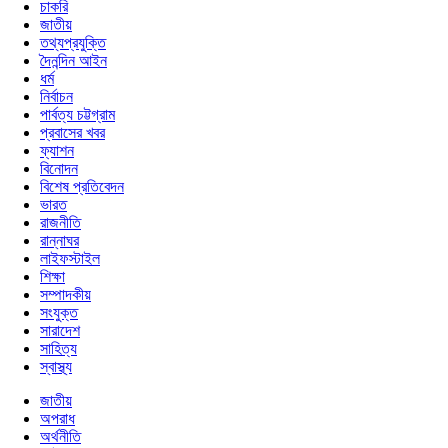
চাকরি
জাতীয়
তথ্যপ্রযুক্তি
দৈনন্দিন আইন
ধর্ম
নির্বাচন
পার্বত্য চট্টগ্রাম
প্রবাসের খবর
ফ্যাশন
বিনোদন
বিশেষ প্রতিবেদন
ভারত
রাজনীতি
রান্নাঘর
লাইফস্টাইল
শিক্ষা
সম্পাদকীয়
সংযুক্ত
সারাদেশ
সাহিত্য
স্বাস্থ্য
জাতীয়
অপরাধ
অর্থনীতি