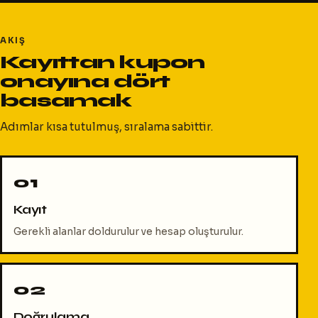
AKIŞ
Kayıttan kupon
onayına dört
basamak
Adımlar kısa tutulmuş, sıralama sabittir.
Kayıt
Gerekli alanlar doldurulur ve hesap oluşturulur.
Doğrulama