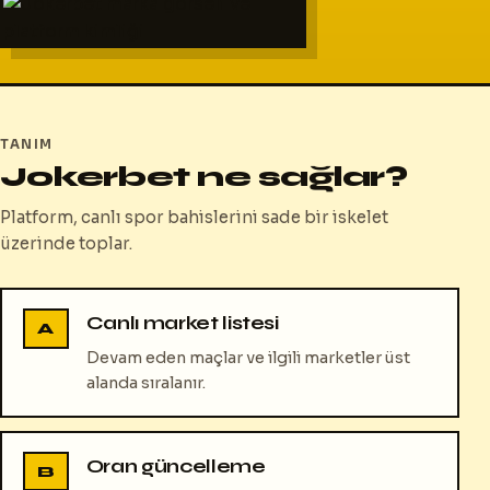
TANIM
Jokerbet ne sağlar?
Platform, canlı spor bahislerini sade bir iskelet
üzerinde toplar.
Canlı market listesi
A
Devam eden maçlar ve ilgili marketler üst
alanda sıralanır.
Oran güncelleme
B