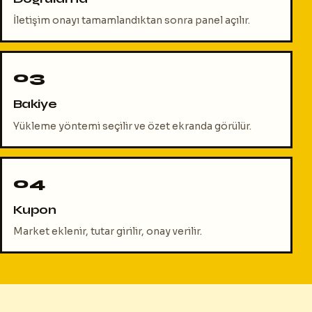
İletişim onayı tamamlandıktan sonra panel açılır.
Bakiye
Yükleme yöntemi seçilir ve özet ekranda görülür.
Kupon
Market eklenir, tutar girilir, onay verilir.