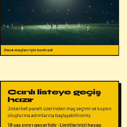
Gece maçları için kontrast
Canlı listeye geçiş
hazır
Jokerbet paneli üzerinden maç seçimi ve kupon
oluşturma adımlarına başlayabilirsiniz.
18 yaş sınırı geçerlidir · Limitlerinizi hesap